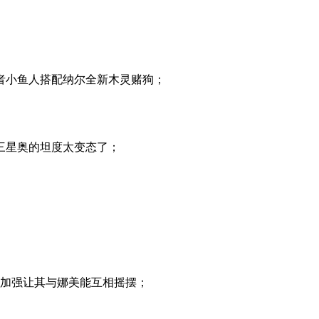
者小鱼人搭配纳尔全新木灵赌狗；
三星奥的坦度太变态了；
的加强让其与娜美能互相摇摆；