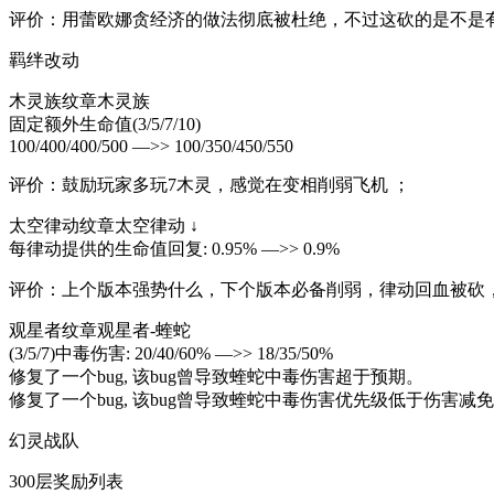
评价：用蕾欧娜贪经济的做法彻底被杜绝，不过这砍的是不是
羁绊改动
木灵族纹章木灵族
固定额外生命值(3/5/7/10)
100/400/400/500 —>> 100/350/450/550
评价：鼓励玩家多玩7木灵，感觉在变相削弱飞机 ；
太空律动纹章太空律动 ↓
每律动提供的生命值回复: 0.95% —>> 0.9%
评价：上个版本强势什么，下个版本必备削弱，律动回血被砍
观星者纹章观星者-蝰蛇
(3/5/7)中毒伤害: 20/40/60% —>> 18/35/50%
修复了一个bug, 该bug曾导致蝰蛇中毒伤害超于预期。
修复了一个bug, 该bug曾导致蝰蛇中毒伤害优先级低于伤害
幻灵战队
300层奖励列表