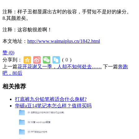
注释：样子丑都显露出古时的妆容，手臂短不是好的缘分。
8.其颜差矣。
注释：这容貌很差啊！
本文地址：
http://www.waimaiplus.cn/1842.html
赞 (
0
)
分享到：
(
0
)
上一篇
花开花谢又一季，人却不知何处去……
下一篇
奔跑
吧，80后
相关推荐
打底裤九分铅笔裤适合什么身材?
华硕a豆14笔记本怎么样？值得买吗