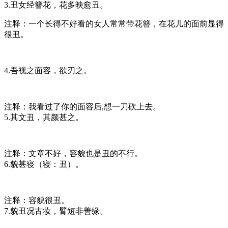
3.丑女经簪花，花多映愈丑。
注释：一个长得不好看的女人常常带花簪，在花儿的面前显得
很丑。
4.吾视之面容，欲刃之。
注释：我看过了你的面容后,想一刀砍上去。
5.其文丑，其颜甚之。
注释：文章不好，容貌也是丑的不行。
6.貌甚寝（寝：丑）。
注释：容貌很丑。
7.貌丑况古妆，臂短非善缘。