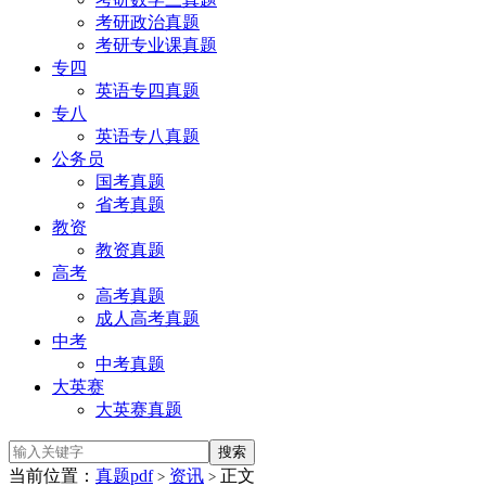
考研政治真题
考研专业课真题
专四
英语专四真题
专八
英语专八真题
公务员
国考真题
省考真题
教资
教资真题
高考
高考真题
成人高考真题
中考
中考真题
大英赛
大英赛真题
当前位置：
真题pdf
资讯
正文
>
>