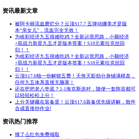
资讯最新文章
被阿卡丽流血磨烂分？云顶S17.7 五律动娜美才是版
本“亲女儿”，流血完全无效！
为啥彩经济九五很难吃鸡？全新运营思路，小额经济
+双战力新星九五才是版本答案！S18元素拉克丝回
归！！
为啥彩经济九五很难吃鸡？全新运营思路，小额经济
+双战力新星九五才是版本答案！S18元素拉克丝回
归！！
云顶S17.6独一份解锁五费！天煞灭影劫分身铺满棋盘，
任何九五体系直接无脑塞！
还在把把老八垫底？2-1海克斯选对，随便一套阵容都可
以轻轻松松上分！
上分关键藏在装备里！云顶S17.6装备优先级讲解，散件
合成直接抄作业!
资讯热门推荐
饿了么红包免费领取