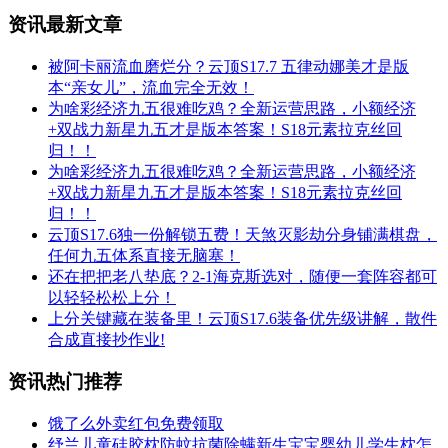
资讯最新文章
被阿卡丽流血磨烂分？云顶S17.7 五律动娜美才是版
本“亲女儿”，流血完全无效！
为啥彩经济九五很难吃鸡？全新运营思路，小额经济
+双战力新星九五才是版本答案！S18元素拉克丝回
归！！
为啥彩经济九五很难吃鸡？全新运营思路，小额经济
+双战力新星九五才是版本答案！S18元素拉克丝回
归！！
云顶S17.6独一份解锁五费！天煞灭影劫分身铺满棋盘，
任何九五体系直接无脑塞！
还在把把老八垫底？2-1海克斯选对，随便一套阵容都可
以轻轻松松上分！
上分关键藏在装备里！云顶S17.6装备优先级讲解，散件
合成直接抄作业!
资讯热门推荐
饿了么外卖红包免费领取
纾兰儿童硅胶枕防蚊抗菌除螨新生宝宝婴幼儿学生枕怎