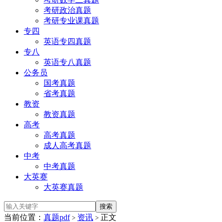
考研政治真题
考研专业课真题
专四
英语专四真题
专八
英语专八真题
公务员
国考真题
省考真题
教资
教资真题
高考
高考真题
成人高考真题
中考
中考真题
大英赛
大英赛真题
当前位置：
真题pdf
资讯
正文
>
>