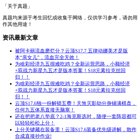
「关于真题」
真题均来源于考生回忆或收集于网络，仅供学习参考，请勿用
作其他用途！
资讯最新文章
被阿卡丽流血磨烂分？云顶S17.7 五律动娜美才是版
本“亲女儿”，流血完全无效！
为啥彩经济九五很难吃鸡？全新运营思路，小额经济
+双战力新星九五才是版本答案！S18元素拉克丝回
归！！
为啥彩经济九五很难吃鸡？全新运营思路，小额经济
+双战力新星九五才是版本答案！S18元素拉克丝回
归！！
云顶S17.6独一份解锁五费！天煞灭影劫分身铺满棋盘，
任何九五体系直接无脑塞！
还在把把老八垫底？2-1海克斯选对，随便一套阵容都可
以轻轻松松上分！
上分关键藏在装备里！云顶S17.6装备优先级讲解，散件
合成直接抄作业!