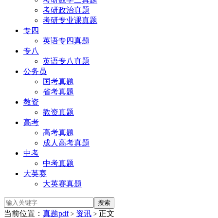
考研政治真题
考研专业课真题
专四
英语专四真题
专八
英语专八真题
公务员
国考真题
省考真题
教资
教资真题
高考
高考真题
成人高考真题
中考
中考真题
大英赛
大英赛真题
当前位置：
真题pdf
资讯
正文
>
>