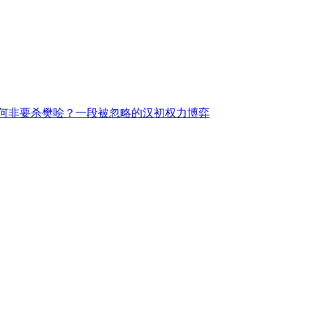
何非要杀樊哙？一段被忽略的汉初权力博弈