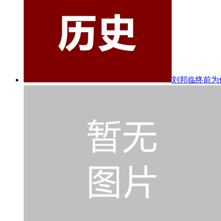
刘邦临终前为