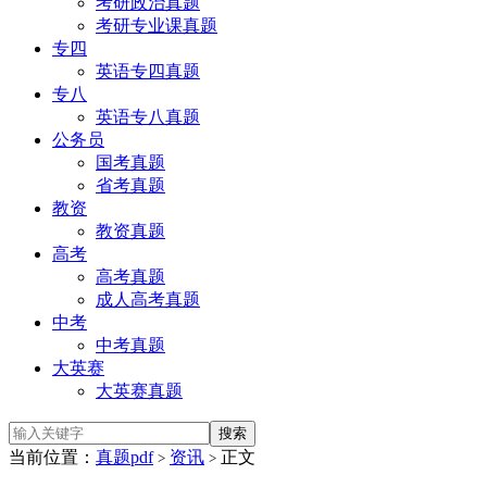
考研政治真题
考研专业课真题
专四
英语专四真题
专八
英语专八真题
公务员
国考真题
省考真题
教资
教资真题
高考
高考真题
成人高考真题
中考
中考真题
大英赛
大英赛真题
当前位置：
真题pdf
资讯
正文
>
>