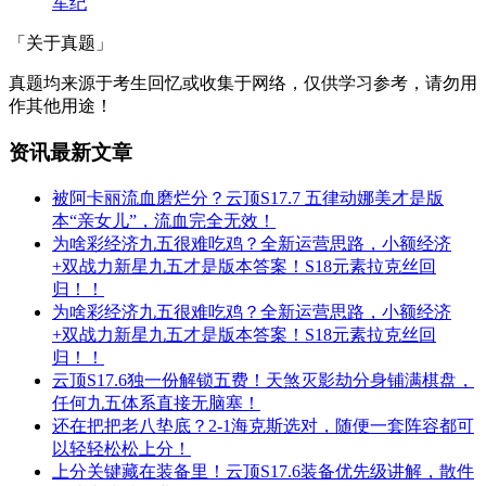
军纪
「关于真题」
真题均来源于考生回忆或收集于网络，仅供学习参考，请勿用
作其他用途！
资讯最新文章
被阿卡丽流血磨烂分？云顶S17.7 五律动娜美才是版
本“亲女儿”，流血完全无效！
为啥彩经济九五很难吃鸡？全新运营思路，小额经济
+双战力新星九五才是版本答案！S18元素拉克丝回
归！！
为啥彩经济九五很难吃鸡？全新运营思路，小额经济
+双战力新星九五才是版本答案！S18元素拉克丝回
归！！
云顶S17.6独一份解锁五费！天煞灭影劫分身铺满棋盘，
任何九五体系直接无脑塞！
还在把把老八垫底？2-1海克斯选对，随便一套阵容都可
以轻轻松松上分！
上分关键藏在装备里！云顶S17.6装备优先级讲解，散件