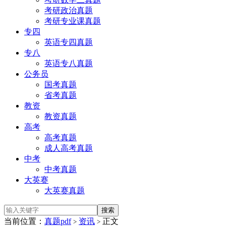
考研政治真题
考研专业课真题
专四
英语专四真题
专八
英语专八真题
公务员
国考真题
省考真题
教资
教资真题
高考
高考真题
成人高考真题
中考
中考真题
大英赛
大英赛真题
当前位置：
真题pdf
资讯
正文
>
>