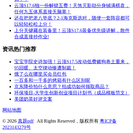
云顶S17.6独一份解锁五费！天煞灭影劫分身铺满棋盘，
任何九五体系直接无脑塞！
还在把把老八垫底？2-1海克斯选对，随便一套阵容都可
以轻轻松松上分！
上分关键藏在装备里！云顶S17.6装备优先级讲解，散件
合成直接抄作业!
资讯热门推荐
宝宝学院史诗加强！云顶S17.5改动低费赌狗卷土重来，
95回暖、太空律动惨遭制裁！
饿了么在哪里买会员红包
一百多和一千多的烤箱有什么区别呢
京东降价拍什么意思？拍成功如何领取商品？
环保项目-大学生创新创业项目计划书（成品模板范文）
美团奶茶好评文案
网站地图
© 2026
真题pdf
All Rights Reserved，版权所有
粤ICP备
2023143279号