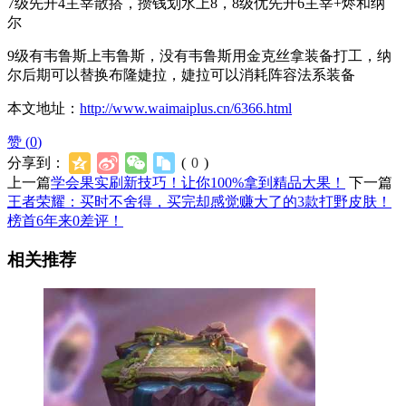
7级先开4主宰散搭，攒钱划水上8，8级优先开6主宰+烬和纳
尔
9级有韦鲁斯上韦鲁斯，没有韦鲁斯用金克丝拿装备打工，纳
尔后期可以替换布隆婕拉，婕拉可以消耗阵容法系装备
本文地址：
http://www.waimaiplus.cn/6366.html
赞 (
0
)
分享到：
(
0
)
上一篇
学会果实刷新技巧！让你100%拿到精品大果！
下一篇
王者荣耀：买时不舍得，买完却感觉赚大了的3款打野皮肤！
榜首6年来0差评！
相关推荐