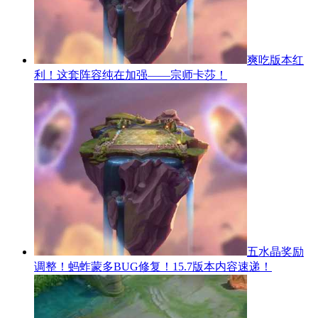
爽吃版本红
利！这套阵容纯在加强——宗师卡莎！
五水晶奖励
调整！蚂蚱蒙多BUG修复！15.7版本内容速递！