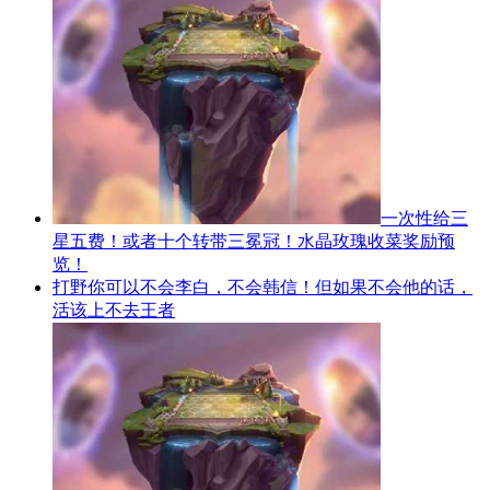
一次性给三
星五费！或者十个转带三冕冠！水晶玫瑰收菜奖励预
览！
打野你可以不会李白，不会韩信！但如果不会他的话，
活该上不去王者