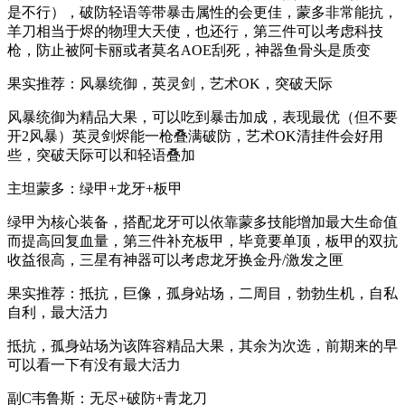
是不行），破防轻语等带暴击属性的会更佳，蒙多非常能抗，
羊刀相当于烬的物理大天使，也还行，第三件可以考虑科技
枪，防止被阿卡丽或者莫名AOE刮死，神器鱼骨头是质变
果实推荐：风暴统御，英灵剑，艺术OK，突破天际
风暴统御为精品大果，可以吃到暴击加成，表现最优（但不要
开2风暴）英灵剑烬能一枪叠满破防，艺术OK清挂件会好用
些，突破天际可以和轻语叠加
主坦蒙多：绿甲+龙牙+板甲
绿甲为核心装备，搭配龙牙可以依靠蒙多技能增加最大生命值
而提高回复血量，第三件补充板甲，毕竟要单顶，板甲的双抗
收益很高，三星有神器可以考虑龙牙换金丹/激发之匣
果实推荐：抵抗，巨像，孤身站场，二周目，勃勃生机，自私
自利，最大活力
抵抗，孤身站场为该阵容精品大果，其余为次选，前期来的早
可以看一下有没有最大活力
副C韦鲁斯：无尽+破防+青龙刀