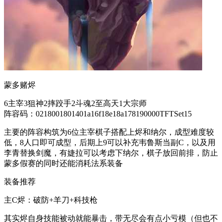
蒙多赌烬
6主宰3狙神2摔跤手2斗魂2至高天1大宗师
阵容码：0218001801401a16f18e18a178190000TFTSet15
主要的阵容构筑为6位主宰棋子搭配上烬和纳尔，成型难度较
低，8人口即可成型，后期上9可以补充韦鲁斯当副C，以及用
李青替换剑魔，有婕拉可以考虑下纳尔，棋子放回前排，防止
蒙多假赛的同时还能消耗法系装备
装备推荐
主C烬：破防+羊刀+科技枪
其实烬自身技能被动就能暴击，带无尽会有点小亏模（但也不