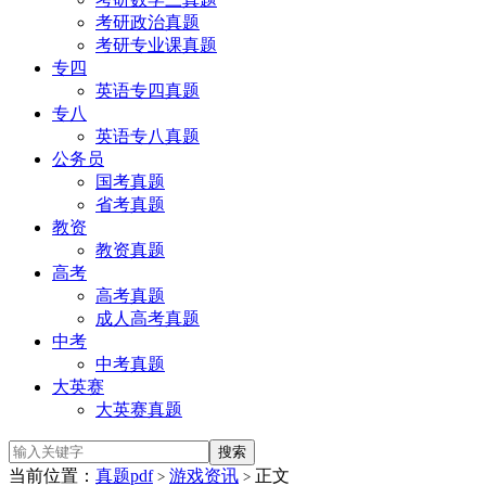
考研政治真题
考研专业课真题
专四
英语专四真题
专八
英语专八真题
公务员
国考真题
省考真题
教资
教资真题
高考
高考真题
成人高考真题
中考
中考真题
大英赛
大英赛真题
当前位置：
真题pdf
游戏资讯
正文
>
>