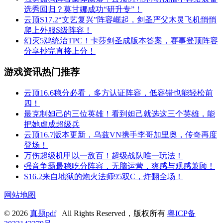
选秀回归？莫甘娜成功“研升专”！
云顶S17.2“文艺复兴”阵容崛起，剑圣严父木灵飞机悄悄
爬上外服S级阵容！
幻灭5鸡统治TPC！卡莎剑圣成版本答案，赛事登顶阵容
分享抄完直接上分！
游戏资讯热门推荐
云顶16.6稳分必看，多方认证阵容，低容错也能轻松前
四！
最克制妲己的三位英雄！看到妲己就选这三个英雄，能
把她虐成超级兵
云顶16.7版本更新，乌兹VN携手李哥加里奥，传奇再度
登场！
万伤超级机甲以一敌百！超级战队唯一玩法！
强音争霸最稳吃分阵容，无脑运营，爽感与观感兼顾！
S16.2来自地狱的炮火法师95双C，炸翻全场！
网站地图
© 2026
真题pdf
All Rights Reserved，版权所有
粤ICP备