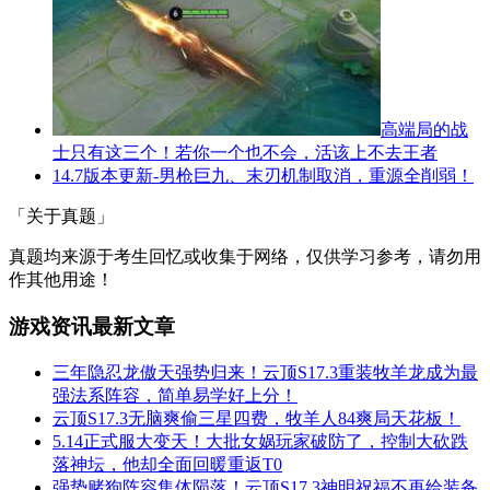
高端局的战
士只有这三个！若你一个也不会，活该上不去王者
14.7版本更新-男枪巨九、末刃机制取消，重源全削弱！
「关于真题」
真题均来源于考生回忆或收集于网络，仅供学习参考，请勿用
作其他用途！
游戏资讯最新文章
三年隐忍龙傲天强势归来！云顶S17.3重装牧羊龙成为最
强法系阵容，简单易学好上分！
云顶S17.3无脑爽偷三星四费，牧羊人84爽局天花板！
5.14正式服大变天！大批女娲玩家破防了，控制大砍跌
落神坛，他却全面回暖重返T0
强势赌狗阵容集体陨落！云顶S17.3神明祝福不再给装备