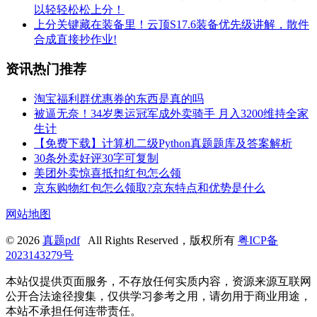
以轻轻松松上分！
上分关键藏在装备里！云顶S17.6装备优先级讲解，散件
合成直接抄作业!
资讯热门推荐
淘宝福利群优惠券的东西是真的吗
被逼无奈！34岁奥运冠军成外卖骑手 月入3200维持全家
生计
【免费下载】计算机二级Python真题题库及答案解析
30条外卖好评30字可复制
美团外卖惊喜抵扣红包怎么领
京东购物红包怎么领取?京东特点和优势是什么
网站地图
© 2026
真题pdf
All Rights Reserved，版权所有
粤ICP备
2023143279号
本站仅提供页面服务，不存放任何实质内容，资源来源互联网
公开合法途径搜集，仅供学习参考之用，请勿用于商业用途，
本站不承担任何连带责任。