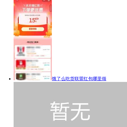
饿了么吃货联盟红包哪里领