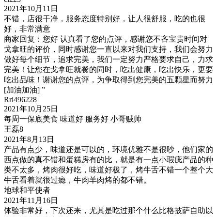
2021年10月11日
不错，店很干净，服务态度特别好，让人很舒服，吃的也很
好，非常满意
商家回复：您好 认真看了您的点评，感谢您不吝宝贵时间对
戈拿旺的评价，同时感谢您一直以来对我们支持，我们会努力
做好每个细节，追求完美，我们一定努力严格要求自己，力求
完美！让您在戈拿旺就餐的同时，吃出健康，吃出快乐，更要
吃出品味！谢谢您的点评，为争取得到您完美的五颗星而努力
[加油加油] ”
Rri496228
2021年10月25日
每周一保底美食 味道好 服务好 小哥贼帅
王磊8
2021年8月13日
产品有点少，味道还是可以的，环境优雅不是很吵，他们家的
西点做的真不错和蛋糕房有的比，就是有一点小瑕疵产品的种
类不太多，烤肉很好吃，味道好极了，烤牛舌不错一个整个大
牛舌看着就很过瘾，牛肉羊肉烤的都不错。
地球和平使者
2021年11月16日
体验非常好，下次还来，尤其是吃过那个什么比格披萨自助以