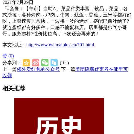
2021年7月29日
「#套餐：【午市】自助A」菜品种类丰富，饮品，菜品，各
式沙拉，各种烤肉～鸡肉，牛肉，鱿鱼，香蕉，玉米等都好好
吃，上菜速度非常快，一波接一波的烤肉，搭配巴西汁绝了?
就连蛋糕都有好多种，口感不输蛋糕店。店里都是帅气小哥
哥，服务超棒?性价比也高，下次还会再来的！
本文地址：
http://www.waimaiplus.cn/701.html
赞 (
0
)
分享到：
(
0
)
上一篇
领外卖红包的公众号
下一篇
美团隐藏优惠券在哪里可
以领
相关推荐