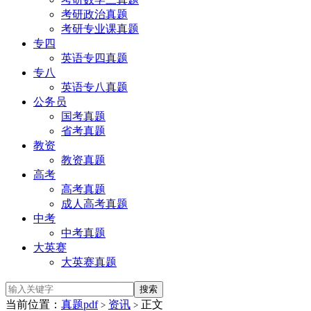
考研政治真题
考研专业课真题
专四
英语专四真题
专八
英语专八真题
公务员
国考真题
省考真题
教资
教资真题
高考
高考真题
成人高考真题
中考
中考真题
大英赛
大英赛真题
当前位置：
真题pdf
资讯
正文
>
>