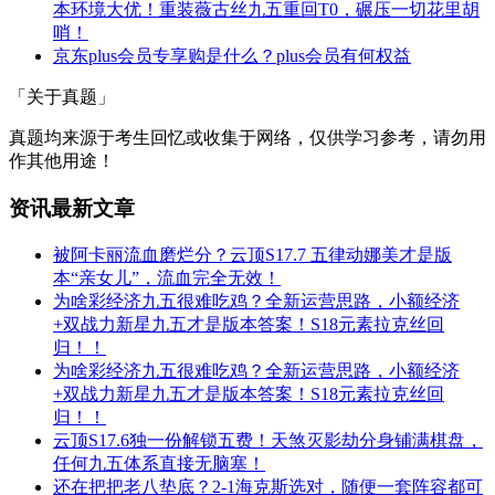
本环境大优！重装薇古丝九五重回T0，碾压一切花里胡
哨！
京东plus会员专享购是什么？plus会员有何权益
「关于真题」
真题均来源于考生回忆或收集于网络，仅供学习参考，请勿用
作其他用途！
资讯最新文章
被阿卡丽流血磨烂分？云顶S17.7 五律动娜美才是版
本“亲女儿”，流血完全无效！
为啥彩经济九五很难吃鸡？全新运营思路，小额经济
+双战力新星九五才是版本答案！S18元素拉克丝回
归！！
为啥彩经济九五很难吃鸡？全新运营思路，小额经济
+双战力新星九五才是版本答案！S18元素拉克丝回
归！！
云顶S17.6独一份解锁五费！天煞灭影劫分身铺满棋盘，
任何九五体系直接无脑塞！
还在把把老八垫底？2-1海克斯选对，随便一套阵容都可