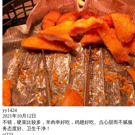
yy1424
2021年10月12日
不错，硬菜比较多，羊肉串好吃，鸡翅好吃。点心甜而不腻服
务态度好。卫生干净！
ci223