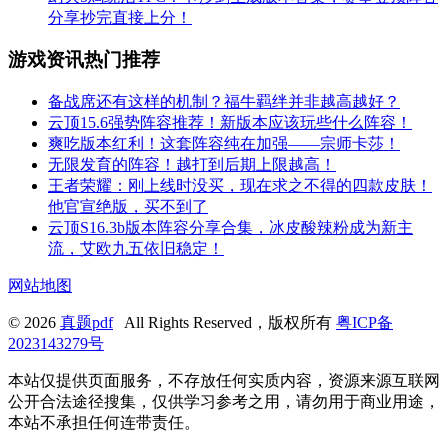
分享抄完直接上分！
游戏资讯热门推荐
备战席还有这样的机制？福牛羁绊并非越高越好？
云顶15.6强势阵容推荐！新版本应该玩些什么阵容！
爽吃版本红利！这套阵容纯在加强——宗师卡莎！
无限发育的阵容！越打到后期上限越高！
王者荣耀：刚上线时没买，现在求之不得的四款皮肤！
他官宣绝版，买不到了
云顶S16.3b版本阵容分享合集，冰皮酸辣粉成为新主
流，艾欧九五依旧稳定！
网站地图
© 2026
真题pdf
All Rights Reserved，版权所有
粤ICP备
2023143279号
本站仅提供页面服务，不存放任何实质内容，资源来源互联网
公开合法途径搜集，仅供学习参考之用，请勿用于商业用途，
本站不承担任何连带责任。