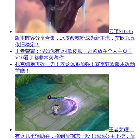
云顶S16.3b
版本阵容分享合集，冰皮酸辣粉成为新主流，艾欧九五
依旧稳定！
王者荣耀：假如你有这4款皮肤，赶紧放在个人主页！
V10看了都非常羡慕你
扎克细胞再砍一刀！养龙体系加强！赛季狂欢版本改动
前瞻！
王者荣耀：
有这几个辅助在，拖到后期凉一般！瑶瑶公主上榜，后