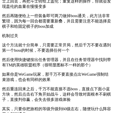
士上回去，再把斗士转给上盖伦；重复这样的操作，你就会发
现盖伦的血量在慢慢变多
然后再随便给上一些装备即可两刀做掉boss通关，此方法非常
繁琐，因为每一回合都需要重新叠，并且需要注意不能选择卖
棋子和给固定棋子的boss加成
机制过关
这个方法就十分简单，只需要正常开局，然后千万不要在遇到
第一个boss的时候，不要选择任何一个
然后使用快捷键按出任务管理器，并且在任务管理器中找到带
有TM的英雄联盟程序（很明显图标不一样的那个）
如果你是WeGame玩家，那千万不要直接点出WeGame强制结
束游戏，也会有同样的效果
然后重连回来之后，千万不能直接不选boss，直接点下面小蓝
方块，然后点击右下角开始战斗，这样会导致对面根本不刷棋
子，直接判你赢，会失去很多游戏体验
其实，只要你把旅程的等级升级到60级左右，随便玩什么阵容