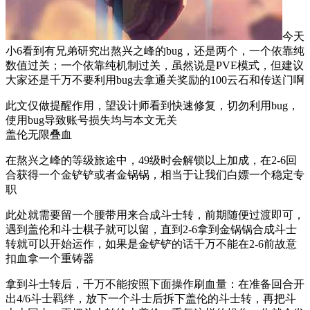
今天
小6看到有兄弟研究出熬兴之峰的bug，还是两个，一个依靠纯
数值过关；一个依靠纯机制过关，虽然说是PVE模式，但建议
大家还是千万不要利用bug去拿通关奖励的100云石和传送门啊
此文仅做提醒作用，望设计师看到快速修复，切勿利用bug，
使用bug导致账号损失均与本文无关
盖伦无限叠血
在熬兴之峰的等级旅途中，49级时会解锁以上加成，在2-6回
合获得一个金铲铲或者金锅锅，相当于让我们白嫖一个稳定专
职
此处就需要留一个腰带用来合成斗士转，前期随便过渡即可，
遇到盖伦和斗士棋子就可以留，直到2-6拿到金锅锅合成斗士
转就可以开始运作，如果是金铲铲的话千万不能在2-6前故意
扣血拿一个重铸器
拿到斗士转后，千万不能按照下面操作刷血量：在准备回合开
出4/6斗士羁绊，放下一个斗士后拆下盖伦的斗士转，再把斗