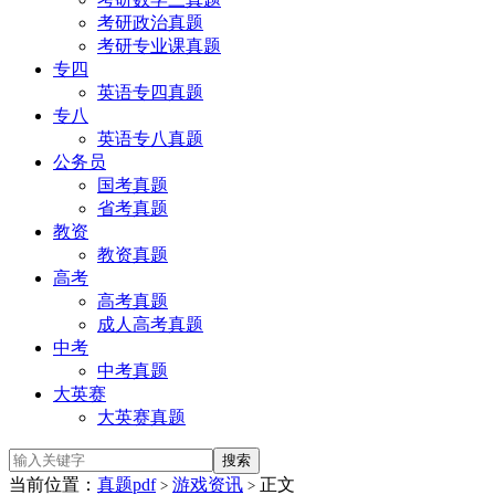
考研政治真题
考研专业课真题
专四
英语专四真题
专八
英语专八真题
公务员
国考真题
省考真题
教资
教资真题
高考
高考真题
成人高考真题
中考
中考真题
大英赛
大英赛真题
当前位置：
真题pdf
游戏资讯
正文
>
>