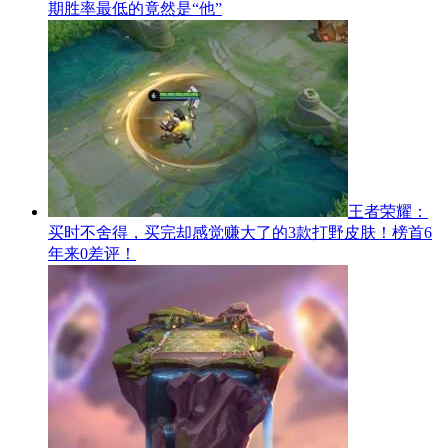
期胜率最低的竟然是“他”
王者荣耀：
买时不舍得，买完却感觉赚大了的3款打野皮肤！榜首6
年来0差评！