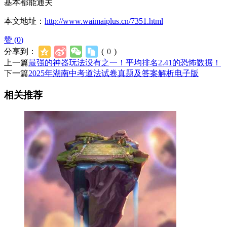
基本都能通关
本文地址：
http://www.waimaiplus.cn/7351.html
赞 (
0
)
分享到：
(
0
)
上一篇
最强的神器玩法没有之一！平均排名2.41的恐怖数据！
下一篇
2025年湖南中考道法试卷真题及答案解析电子版
相关推荐