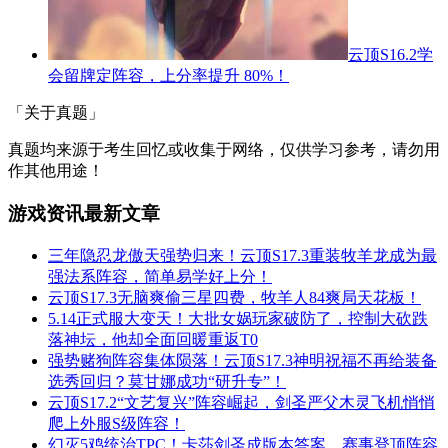
云顶S16.2学
会留牌定阵容，上分率提升 80%！
「关于真题」
真题均来源于考生回忆或收集于网络，仅供学习参考，请勿用
作其他用途！
游戏资讯最新文章
三年隐忍龙傲天强势归来！云顶S17.3重装牧羊龙成为最
强法系阵容，简单易学好上分！
云顶S17.3无脑爽偷三星四费，牧羊人84爽局天花板！
5.14正式服大变天！大批女娲玩家破防了，控制大砍跌
落神坛，他却全面回暖重返T0
强势赌狗阵容集体陨落！云顶S17.3神明祝福不再给装备
选秀回归？莫甘娜成功“研升专”！
云顶S17.2“文艺复兴”阵容崛起，剑圣严父木灵飞机悄悄
爬上外服S级阵容！
幻灭5鸡统治TPC！卡莎剑圣成版本答案，赛事登顶阵容