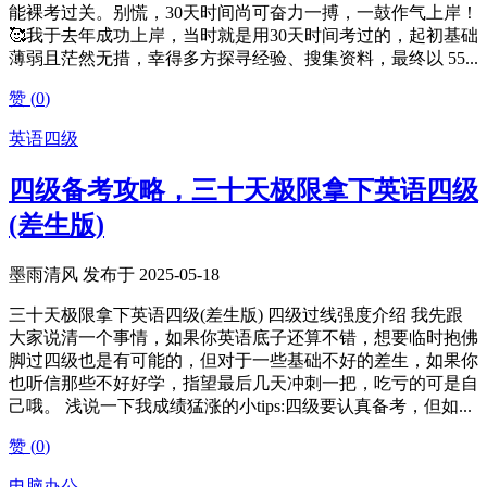
能裸考过关。别慌，30天时间尚可奋力一搏，一鼓作气上岸！
🥰我于去年成功上岸，当时就是用30天时间考过的，起初基础
薄弱且茫然无措，幸得多方探寻经验、搜集资料，最终以 55...
赞 (
0
)
英语四级
四级备考攻略，三十天极限拿下英语四级
(差生版)
墨雨清风 发布于 2025-05-18
三十天极限拿下英语四级(差生版) 四级过线强度介绍 我先跟
大家说清一个事情，如果你英语底子还算不错，想要临时抱佛
脚过四级也是有可能的，但对于一些基础不好的差生，如果你
也听信那些不好好学，指望最后几天冲刺一把，吃亏的可是自
己哦。 浅说一下我成绩猛涨的小tips:四级要认真备考，但如...
赞 (
0
)
电脑办公