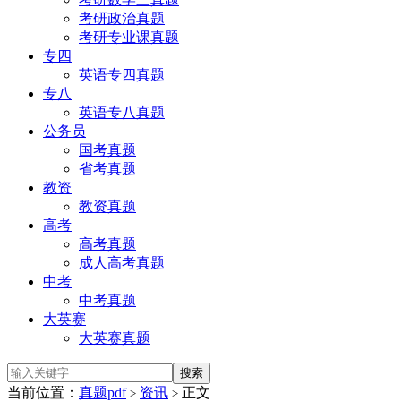
考研政治真题
考研专业课真题
专四
英语专四真题
专八
英语专八真题
公务员
国考真题
省考真题
教资
教资真题
高考
高考真题
成人高考真题
中考
中考真题
大英赛
大英赛真题
当前位置：
真题pdf
资讯
正文
>
>