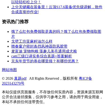
以轻轻松松上分！
上分关键藏在装备里！云顶S17.6装备优先级讲解，散件
合成直接抄作业!
资讯热门推荐
饿了么红包免费领取是真的吗？饿了么红包免费领取图
片
戈壁工坊亚麻籽油怎么样
赣春窗户密封条挡风神器防风胶带
麦富迪 宠物狗粮 藻趣儿美毛通用成犬粮
catti三级口译实务综合真题+答案解析
京东年货节的券在哪里领？有哪些优惠？
网站地图
© 2026
真题pdf
All Rights Reserved，版权所有
粤ICP备
2023143279号
本站仅提供页面服务，不存放任何实质内容，资源来源互联网
公开合法途径搜集，仅供学习参考之用，请勿用于商业用途，
本站不承担任何连带责任。