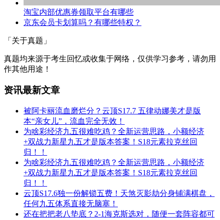
淘宝内部优惠券领取平台有哪些
京东会员卡划算吗？有哪些特权？
「关于真题」
真题均来源于考生回忆或收集于网络，仅供学习参考，请勿用
作其他用途！
资讯最新文章
被阿卡丽流血磨烂分？云顶S17.7 五律动娜美才是版
本“亲女儿”，流血完全无效！
为啥彩经济九五很难吃鸡？全新运营思路，小额经济
+双战力新星九五才是版本答案！S18元素拉克丝回
归！！
为啥彩经济九五很难吃鸡？全新运营思路，小额经济
+双战力新星九五才是版本答案！S18元素拉克丝回
归！！
云顶S17.6独一份解锁五费！天煞灭影劫分身铺满棋盘，
任何九五体系直接无脑塞！
还在把把老八垫底？2-1海克斯选对，随便一套阵容都可