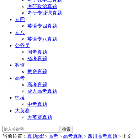
考研政治真题
考研专业课真题
专四
英语专四真题
专八
英语专八真题
公务员
国考真题
省考真题
教资
教资真题
高考
高考真题
成人高考真题
中考
中考真题
大英赛
大英赛真题
当前位置：
真题pdf
高考
高考真题
四川高考真题
正文
>
>
>
>