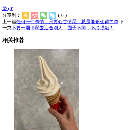
赞 (
0
)
分享到：
(
0
)
上一篇
任何一件事情，只要心甘情愿，总是能够变得简单
下
一篇
不要一厢情愿去迎合别人，圈子不同，不必强融！
相关推荐