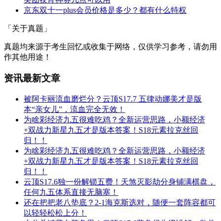
京东双十一plus会员价格是多少？都有什么特权
「关于真题」
真题均来源于考生回忆或收集于网络，仅供学习参考，请勿用
作其他用途！
资讯最新文章
被阿卡丽流血磨烂分？云顶S17.7 五律动娜美才是版
本“亲女儿”，流血完全无效！
为啥彩经济九五很难吃鸡？全新运营思路，小额经济
+双战力新星九五才是版本答案！S18元素拉克丝回
归！！
为啥彩经济九五很难吃鸡？全新运营思路，小额经济
+双战力新星九五才是版本答案！S18元素拉克丝回
归！！
云顶S17.6独一份解锁五费！天煞灭影劫分身铺满棋盘，
任何九五体系直接无脑塞！
还在把把老八垫底？2-1海克斯选对，随便一套阵容都可
以轻轻松松上分！