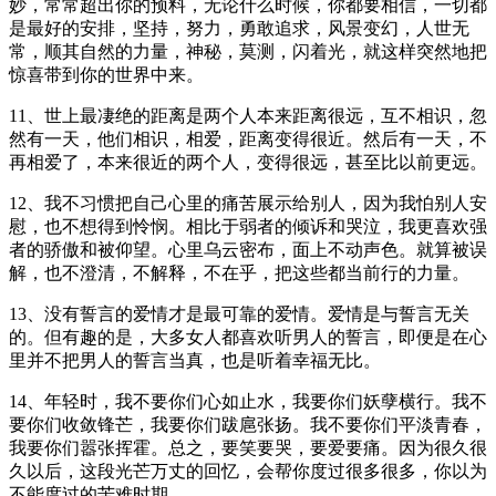
妙，常常超出你的预料，无论什么时候，你都要相信，一切都
是最好的安排，坚持，努力，勇敢追求，风景变幻，人世无
常，顺其自然的力量，神秘，莫测，闪着光，就这样突然地把
惊喜带到你的世界中来。
11、世上最凄绝的距离是两个人本来距离很远，互不相识，忽
然有一天，他们相识，相爱，距离变得很近。然后有一天，不
再相爱了，本来很近的两个人，变得很远，甚至比以前更远。
12、我不习惯把自己心里的痛苦展示给别人，因为我怕别人安
慰，也不想得到怜悯。相比于弱者的倾诉和哭泣，我更喜欢强
者的骄傲和被仰望。心里乌云密布，面上不动声色。就算被误
解，也不澄清，不解释，不在乎，把这些都当前行的力量。
13、没有誓言的爱情才是最可靠的爱情。爱情是与誓言无关
的。但有趣的是，大多女人都喜欢听男人的誓言，即便是在心
里并不把男人的誓言当真，也是听着幸福无比。
14、年轻时，我不要你们心如止水，我要你们妖孽横行。我不
要你们收敛锋芒，我要你们跋扈张扬。我不要你们平淡青春，
我要你们嚣张挥霍。总之，要笑要哭，要爱要痛。因为很久很
久以后，这段光芒万丈的回忆，会帮你度过很多很多，你以为
不能度过的苦难时期。