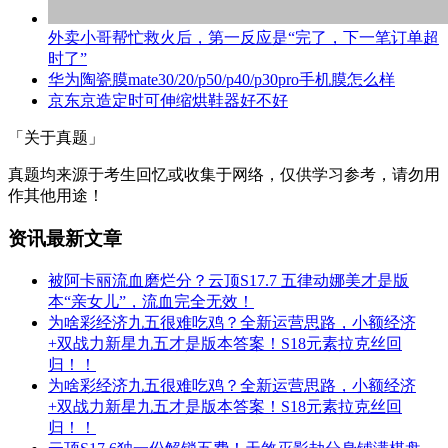
外卖小哥帮忙救火后，第一反应是“完了，下一笔订单超
时了”
华为陶瓷膜mate30/20/p50/p40/p30pro手机膜怎么样
京东京造定时可伸缩烘鞋器好不好
「关于真题」
真题均来源于考生回忆或收集于网络，仅供学习参考，请勿用
作其他用途！
资讯最新文章
被阿卡丽流血磨烂分？云顶S17.7 五律动娜美才是版
本“亲女儿”，流血完全无效！
为啥彩经济九五很难吃鸡？全新运营思路，小额经济
+双战力新星九五才是版本答案！S18元素拉克丝回
归！！
为啥彩经济九五很难吃鸡？全新运营思路，小额经济
+双战力新星九五才是版本答案！S18元素拉克丝回
归！！