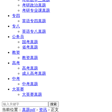
考研政治真题
考研专业课真题
专四
英语专四真题
专八
英语专八真题
公务员
国考真题
省考真题
教资
教资真题
高考
高考真题
成人高考真题
中考
中考真题
大英赛
大英赛真题
当前位置：
真题pdf
资讯
正文
>
>