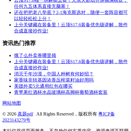
云顶S17.6独一份解锁五费！天煞灭影劫分身铺满棋盘，
任何九五体系直接无脑塞！
还在把把老八垫底？2-1海克斯选对，随便一套阵容都可
以轻轻松松上分！
上分关键藏在装备里！云顶S17.6装备优先级讲解，散件
合成直接抄作业!
资讯热门推荐
饿了么外卖券哪里领
上分关键藏在装备里！云顶S17.6装备优先级讲解，散件
合成直接抄作业!
消灭千年沙漠，中国人种树有何妙招？
家香味非转基因浓香压榨菜籽油好用吗
美团外卖5元通用红包在哪买
青苹果红酒杯水晶玻璃杯高脚杯葡萄酒杯套装
网站地图
© 2026
真题pdf
All Rights Reserved，版权所有
粤ICP备
2023143279号
本站仅提供页面服务，不存放任何实质内容，资源来源互联网