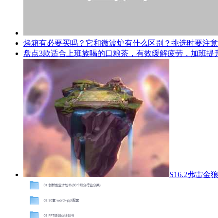
烤箱有必要买吗？它和微波炉有什么区别？挑选时要注意
盘点3款适合上班族喝的口粮茶，有效缓解疲劳，加班提
S16.2弗雷