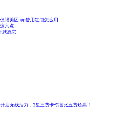
仅限美团app使用红包怎么用
这六点
升就靠它
金狼开启无线活力，2星三费卡伤害比五费还高！