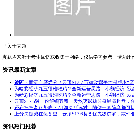
「关于真题」
真题均来源于考生回忆或收集于网络，仅供学习参考，请勿用
资讯最新文章
被阿卡丽流血磨烂分？云顶S17.7 五律动娜美才是版本“
为啥彩经济九五很难吃鸡？全新运营思路，小额经济+双
为啥彩经济九五很难吃鸡？全新运营思路，小额经济+双
云顶S17.6独一份解锁五费！天煞灭影劫分身铺满棋盘
还在把把老八垫底？2-1海克斯选对，随便一套阵容都可
上分关键藏在装备里！云顶S17.6装备优先级讲解，散件
资讯热门推荐