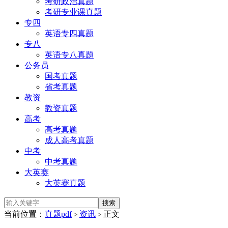
考研政治真题
考研专业课真题
专四
英语专四真题
专八
英语专八真题
公务员
国考真题
省考真题
教资
教资真题
高考
高考真题
成人高考真题
中考
中考真题
大英赛
大英赛真题
当前位置：
真题pdf
资讯
正文
>
>