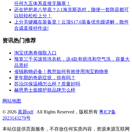
任何九五体系直接无脑塞！
还在把把老八垫底？2-1海克斯选对，随便一套阵容都可
以轻轻松松上分！
上分关键藏在装备里！云顶S17.6装备优先级讲解，散件
合成直接抄作业!
资讯热门推荐
淘宝优惠券领取入口
预算三千买滚筒洗衣机，这4款有烘洗和空气洗，容量大
品质好
省钱购物必备！教您如何有效使用淘宝购物券
更年期的奇葩症状，你有吗？
苏泊尔保温桶怎么样？质量好吗
赫恩男士面膜护肤品牌怎么样
网站地图
© 2026
真题pdf
All Rights Reserved，版权所有
粤ICP备
2023143279号
本站仅提供页面服务，不存放任何实质内容，资源来源互联网