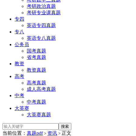
考研政治真题
考研专业课真题
专四
英语专四真题
专八
英语专八真题
公务员
国考真题
省考真题
教资
教资真题
高考
高考真题
成人高考真题
中考
中考真题
大英赛
大英赛真题
当前位置：
真题pdf
资讯
正文
>
>