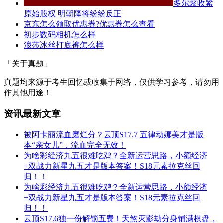
多尔衮收紧
原始股权 明朝降将纷纷反正
京东怎么领取优惠券?优惠券怎么查看
初步数码相机怎么样
浪莎冰丝打底裤怎么样
「关于真题」
真题均来源于考生回忆或收集于网络，仅供学习参考，请勿用
作其他用途！
资讯最新文章
被阿卡丽流血磨烂分？云顶S17.7 五律动娜美才是版
本“亲女儿”，流血完全无效！
为啥彩经济九五很难吃鸡？全新运营思路，小额经济
+双战力新星九五才是版本答案！S18元素拉克丝回
归！！
为啥彩经济九五很难吃鸡？全新运营思路，小额经济
+双战力新星九五才是版本答案！S18元素拉克丝回
归！！
云顶S17.6独一份解锁五费！天煞灭影劫分身铺满棋盘，