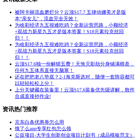
被阿卡丽流血磨烂分？云顶S17.7 五律动娜美才是版
本“亲女儿”，流血完全无效！
为啥彩经济九五很难吃鸡？全新运营思路，小额经济
+双战力新星九五才是版本答案！S18元素拉克丝回
归！！
为啥彩经济九五很难吃鸡？全新运营思路，小额经济
+双战力新星九五才是版本答案！S18元素拉克丝回
归！！
云顶S17.6独一份解锁五费！天煞灭影劫分身铺满棋盘，
任何九五体系直接无脑塞！
还在把把老八垫底？2-1海克斯选对，随便一套阵容都可
以轻轻松松上分！
上分关键藏在装备里！云顶S17.6装备优先级讲解，散件
合成直接抄作业!
资讯热门推荐
京东白条优惠券怎么用
饿了么app专享红包怎么领
公益项目-大学生创新创业项目计划书（成品模板范文）