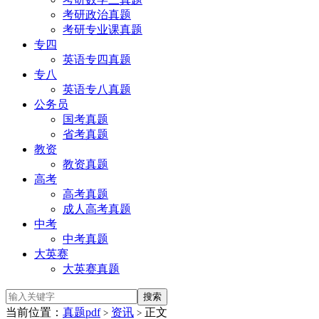
考研政治真题
考研专业课真题
专四
英语专四真题
专八
英语专八真题
公务员
国考真题
省考真题
教资
教资真题
高考
高考真题
成人高考真题
中考
中考真题
大英赛
大英赛真题
当前位置：
真题pdf
资讯
正文
>
>