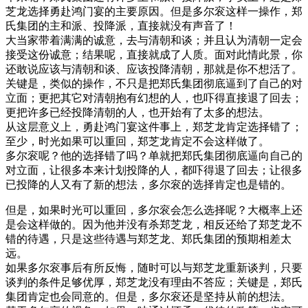
芝龙选择勇赴鸿门宴的主要原因。但是多尔衮这样一操作，郑
氏集团的主和派、投降派，直接就没有声音了！
大当家带着满满的诚意，去与清朝和谈；并且认为清朝一定会
接受这份诚意；结果呢，直接就成了人质。面对此情此景，你
还敢说应该与清朝和谈、应该投降清朝，那就是你不想活了。
关键是，类似的操作，不只是把郑氏集团彻底逼到了自己的对
立面；更把其它对清朝抱有幻想的人，也吓得直接退了回去；
更把许多已经投降清朝的人，也开始有了太多的想法。
从这层意义上，勇赴鸿门宴这件事上，郑芝龙肯定选择错了；
至少，时光如果可以重回，郑芝龙肯定不会这样做了。
多尔衮呢？他的选择错了吗？单就把郑氏集团彻底逼向自己的
对立面，让很多本来计划投降的人，都吓得退了回去；让很多
已投降的人又有了新的想法，多尔衮的选择肯定也是错的。
但是，如果时光可以重回，多尔衮会怎么选择呢？大概率上还
是会这样做的。因为他并没有杀郑芝龙，相反还给了郑芝龙不
错的待遇，只是这些待遇与郑芝龙、郑氏集团的预期相差太
远。
如果多尔衮事后有所反悔，随时可以与郑芝龙重新谈判，只要
谈判的条件足够优厚，郑芝龙没有理由不答应；关键是，郑氏
集团肯定也会同意的。但是，多尔衮还是坚持从前的想法。