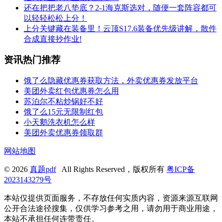
还在把把老八垫底？2-1海克斯选对，随便一套阵容都可
以轻轻松松上分！
上分关键藏在装备里！云顶S17.6装备优先级讲解，散件
合成直接抄作业!
资讯热门推荐
饿了么隐藏优惠券获取方法，外卖优惠券发放平台
美团外卖红包优惠券怎么用
苏泊尔不粘炒锅好不好
饿了么15元无限制红包
小天鹅洗衣机怎么样
美团外卖优惠券领取群
网站地图
© 2026
真题pdf
All Rights Reserved，版权所有
粤ICP备
2023143279号
本站仅提供页面服务，不存放任何实质内容，资源来源互联网
公开合法途径搜集，仅供学习参考之用，请勿用于商业用途，
本站不承担任何连带责任。