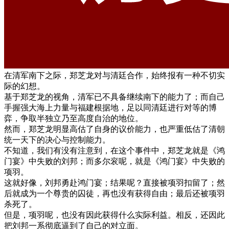
在清军南下之际，郑芝龙对与清廷合作，始终报有一种不切实
际的幻想。
基于郑芝龙的视角，清军已不具备继续南下的能力了；而自己
手握强大海上力量与福建根据地，足以同清廷进行对等的博
弈，争取半独立乃至高度自治的地位。
然而，郑芝龙明显高估了自身的议价能力，也严重低估了清朝
统一天下的决心与控制能力。
不知道，我们有没有注意到，在这个事件中，郑芝龙就是《鸿
门宴》中失败的刘邦；而多尔衮呢，就是《鸿门宴》中失败的
项羽。
这就好像，刘邦勇赴鸿门宴；结果呢？直接被项羽扣留了；然
后就成为一个尊贵的囚徒，再也没有获得自由；最后还被项羽
杀死了。
但是，项羽呢，也没有因此获得什么实际利益。相反，还因此
把刘邦一系彻底逼到了自己的对立面。