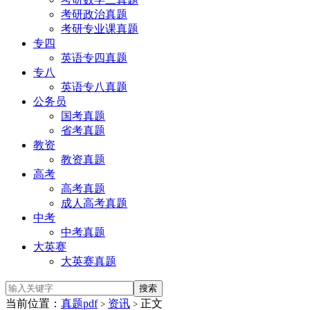
考研政治真题
考研专业课真题
专四
英语专四真题
专八
英语专八真题
公务员
国考真题
省考真题
教资
教资真题
高考
高考真题
成人高考真题
中考
中考真题
大英赛
大英赛真题
当前位置：
真题pdf
资讯
正文
>
>