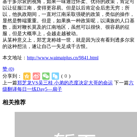
基于多尔衮的视角，如果一味通过怀柔、优待的政策，肯定可
以让征服江南，变得更容易。但是以后肯定会后患无穷；所
以，他执政期间，一直对江南采取强硬的政策，类似的操作，
显然是弊端重重。但是，如果换一种政策呢，以满族的人口基
数，面对鞭长莫及的江南地区，虽然可以很快、很容易的征
服，但是大概率上，会越走越被动。
从某种意义上，郑芝龙称雄一世，就是因为没有看到透多尔衮
的这种想法，遂让自己一失足成千古恨。
本文地址：
http://www.waimaiplus.cn/9841.html
赞 (
0
)
分享到：
(
0
)
上一篇
郑芝龙VS吴三桂 小弟的态度决定大哥的命运
下一篇
六
级翻译每日一练Day5—扇子
相关推荐