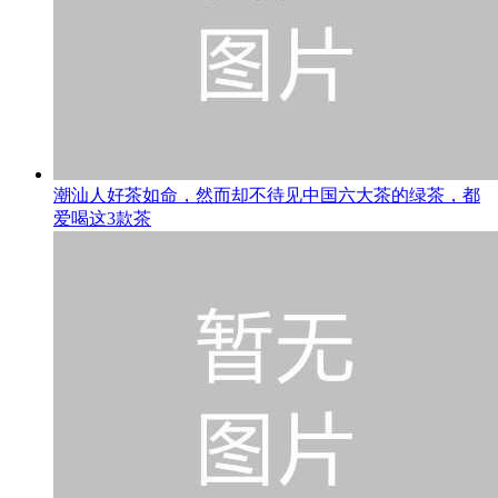
潮汕人好茶如命，然而却不待见中国六大茶的绿茶，都
爱喝这3款茶