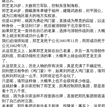
建总兵。
郑芝龙29岁，大败荷兰军队，控制东亚制海权。
郑芝龙40岁，拥戴唐朱聿键于福州，建隆武政权，封平国公。
成为江南地区最大的地方实权派。
但是42岁时，就因为勇赴鸿门宴，直接成为尊贵的囚徒，以这
种身份，一直活到57岁；然后被清朝斩于北京柴市口。
如果郑芝龙一直待在自己的老巢，选择与清朝作战到底；大概
率上就没有郑成功什么事了。
我们必须得知道，郑芝龙死于公元1661年11月，而郑成功死于
公元1662年5月。
从这层意义上，如果郑芝龙留在自己老巢，并且一直与清朝作
战到底，郑成功领衔主演的事；大概率上就会由郑芝龙主演
了。
从这层意义上，历史人物的所有决策，真是充满了不确定性。
回到楚汉相争的《鸿门宴》中，如果刘邦进入鸿门宴后，项羽
也和刘邦玩这一么手。刘邦肯定也不会玩了。
只是呢，项羽这样做，大概率上也不会获得多少收益。
这就好像，多尔衮控制了郑芝龙，距离控制郑氏集团，那是差
着十万八千里。
相反，因为多尔衮这样不按套路出牌，直接把郑氏集团彻底逼
到了自己的对立面。
本来呢，郑氏集团还有许多主和派、投降派；事实上，这是郑