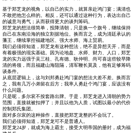
基于郑芝龙的视角，以自己的实力，就算亲赴鸿门宴；满清也
不敢把他怎么样的。相反，还可以通过这种行为，表达出自己
的诚意与勇气；从而获得更大的谈判筹码。
郑芝龙的想法很简单，投降清朝，只是换一个旗号，继续保持
自己在东南沿海的独立割据地位。换而言之，成为清廷承认的
藩王，继续掌控福建地区、强大水师、海上贸易。
我们必须得知道，郑芝龙有这种想法，绝不是异想天开，而是
有着极强的现实基础。因为论地盘、水师、财力、人口，郑芝
龙的实力远强于吴三桂、孔有德、耿仲明、尚可喜这些较早降
清的将领，而且福建山海阻隔，清军鞭长莫及，他有足够筹码
谈条件。
从底层逻辑上，这与刘邦勇赴鸿门宴的想法大差不差。换而言
之，我有几万小弟留在后方；我率人勇赴个鸿门宴，应该没有
什么问题。
只是呢，多尔衮不按套路出牌。于是，郑芝龙进入清朝的势力
范围，直接就被扣押了；并且以他为人质，试图以最小的代价
控制郑氏集团。
面对多尔衮的这种操作，直接把郑芝龙整的不会玩了。
我们必须得知道，郑芝龙可不是普通人。
郑芝龙24岁，就成为海上霸主，接受大明帝国的册封，成为福