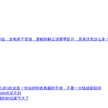
神降临，龙龟终于登场，逐帧拆解云顶赛季影片，原来伏笔这么多
心的3款皮肤！传说的特效典藏的手感，不要一分钱就能获得
000也买不到
领到的玩家亏大了