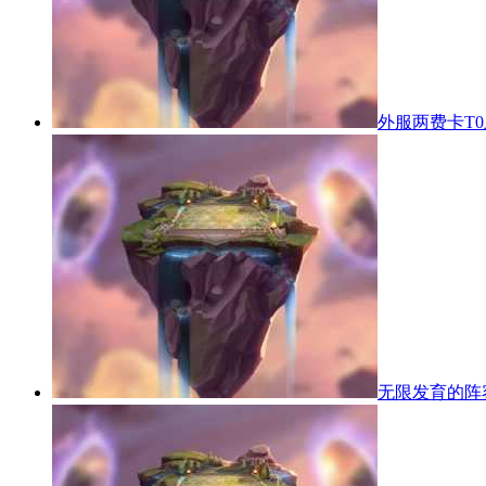
外服两费卡T
无限发育的阵