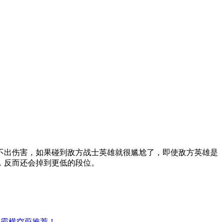
不出伤害，如果碰到敌方战士英雄就很尴尬了，即使敌方英雄是
，反而还会掉到更低的段位。
天霸横空蔚推荐！