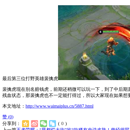
最后第三位打野英雄裴擒虎
裴擒虎现在别名赔钱虎，前期还稍微可以玩一下，到了中后期
残血状态，那裴擒虎也不一定能打得过，所以大家现在如果想
本文地址：
http://www.waimaiplus.cn/5887.html
赞 (
0
)
分享到：
(
0
)
上一篇
王者荣耀：“早都烂大街”的3款稀有史诗皮肤！曾经很