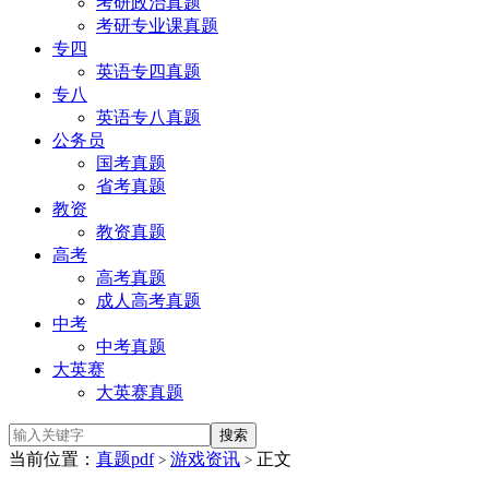
考研政治真题
考研专业课真题
专四
英语专四真题
专八
英语专八真题
公务员
国考真题
省考真题
教资
教资真题
高考
高考真题
成人高考真题
中考
中考真题
大英赛
大英赛真题
当前位置：
真题pdf
游戏资讯
正文
>
>