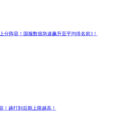
0上分阵容！国服数据急速飙升至平均排名前3！
容！越打到后期上限越高！