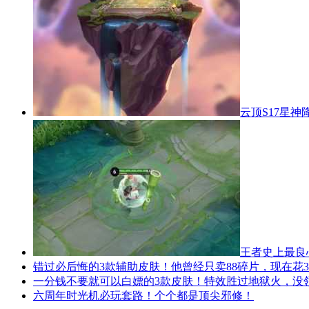
云顶S17星
王者史上最良
错过必后悔的3款辅助皮肤！他曾经只卖88碎片，现在花3
一分钱不要就可以白嫖的3款皮肤！特效胜过地狱火，没
六周年时光机必玩套路！个个都是顶尖邪修！