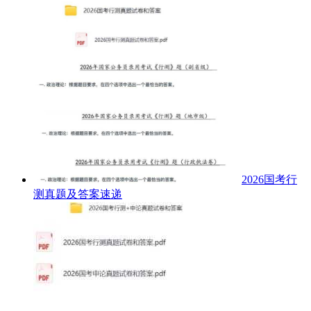
2026国考行
测真题及答案速递