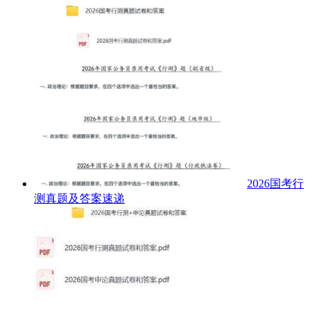
2026国考行
测真题及答案速递