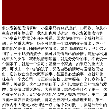
多尔衮被彻底清算时，小皇帝只有14岁虚岁、13周岁。单从小
皇帝这种年龄去看，我也们也可以确定，多尔衮被彻底清算，
与小皇帝的爱憎没有任何关系。因为清朝作为一个成熟的王
朝，它的重大决策，绝不可能由一个13岁的孩子做出；更不可
能由他的爱憎，随随便便的做出。如果清朝的皇权，已经强大
到了，一个13岁的孩子，就可以凭借自己的爱憎，随意做出如
此重大的决策，我敢说清朝崩盘，就是分分钟的事。不要说一
个国家了，就是一个公司；甚至一个家族，如果它的重大决
策，可以由一个13岁的孩子，凭借自己的情绪与爱憎随便做
出，它的败亡也是大概率的事，甚至是必然的事。这就好像，
现在有一个大公司，真正的决策权，就掌握在一个13岁的孩子
手里，关键是，这个13岁的孩子，还可以凭借自己的情绪与爱
憎，随意做出重大决策。大家觉得，结果会是什么？第一、这
个孩子的行为，肯定会受到他的监护人规劝与制约。第二、如
果他一味强行要这样做，肯定会被内部大佬清理出局。第三、
如果内部大佬无力做到这一点，这个公司败亡，就是分分钟的