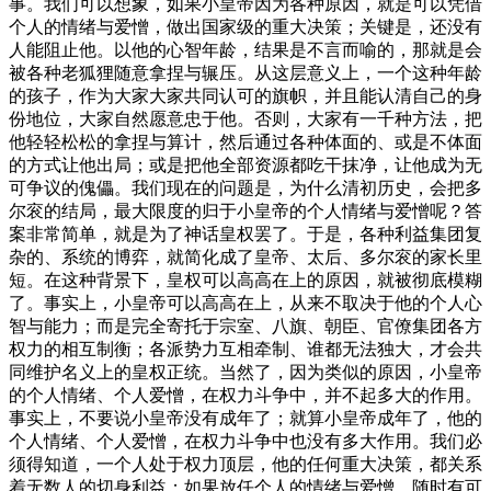
事。我们可以想象，如果小皇帝因为各种原因，就是可以凭借
个人的情绪与爱憎，做出国家级的重大决策；关键是，还没有
人能阻止他。以他的心智年龄，结果是不言而喻的，那就是会
被各种老狐狸随意拿捏与辗压。从这层意义上，一个这种年龄
的孩子，作为大家大家共同认可的旗帜，并且能认清自己的身
份地位，大家自然愿意忠于他。否则，大家有一千种方法，把
他轻轻松松的拿捏与算计，然后通过各种体面的、或是不体面
的方式让他出局；或是把他全部资源都吃干抹净，让他成为无
可争议的傀儡。我们现在的问题是，为什么清初历史，会把多
尔衮的结局，最大限度的归于小皇帝的个人情绪与爱憎呢？答
案非常简单，就是为了神话皇权罢了。于是，各种利益集团复
杂的、系统的博弈，就简化成了皇帝、太后、多尔衮的家长里
短。在这种背景下，皇权可以高高在上的原因，就被彻底模糊
了。事实上，小皇帝可以高高在上，从来不取决于他的个人心
智与能力；而是完全寄托于宗室、八旗、朝臣、官僚集团各方
权力的相互制衡；各派势力互相牵制、谁都无法独大，才会共
同维护名义上的皇权正统。当然了，因为类似的原因，小皇帝
的个人情绪、个人爱憎，在权力斗争中，并不起多大的作用。
事实上，不要说小皇帝没有成年了；就算小皇帝成年了，他的
个人情绪、个人爱憎，在权力斗争中也没有多大作用。我们必
须得知道，一个人处于权力顶层，他的任何重大决策，都关系
着无数人的切身利益；如果放任个人的情绪与爱憎，随时有可