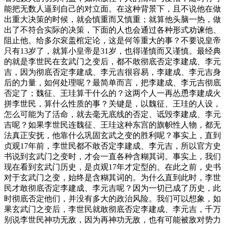
能把无数人逼到自己的对立面。在这种背景下，且不说他在做
出重大决策的时候，就会慎重而又慎重；就算他头脑一热，做
出了不符合实际的决策，下面的人也会通过各种形式劝谏他、
阻止他。给多尔衮盖棺定论，这是何等重大的事？不要说皇帝
只有13岁了，就算小皇帝是31岁，也得谨慎而又谨慎。最经典
的就是李世民在玄武门之变后，都不敢彻底否定李建成、李元
吉，因为彻底否定李建成、李元吉很容易，李建成、李元吉身
后的力量，如何处理呢？最简单而言，把李建成、李元吉彻底
否定了；魏征、王珪算干什么的？这两个人一再怂恿李建成火
拼李世民，算什么性质的事？关键是，以魏征、王珪的人设，
怎么可能为了活命，就去毫无底线的否定、诋毁李建成、李元
吉呢？如果李世民连魏征、王珪这种东宫的旗帜性人物，都无
法真正安抚，他靠什么巩固玄武之变的胜利呢？事实上，直到
贞观17年前，李世民都不敢否定李建成、李元吉，所以官方史
书说到玄武门之变时，才会一直各种含糊其词。事实上，我们
现在看到玄武门历史，是贞观17年才定型的。在此之前，史书
对于玄武门之变，始终是含糊其词的。为什么直到此时，李世
民才敢彻底否定李建成、李元吉呢？因为一切已成了历史，此
时彻底否定他们，并没有多大的政治风险。我们可以想象，如
果玄武门之变后，李世民就敢彻底否定李建成、李元吉，千万
别说李世民神功无敌，因为再神功无敌，也有可能被敌对势力