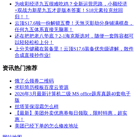
为啥彩经济九五很难吃鸡？全新运营思路，小额经济
+双战力新星九五才是版本答案！S18元素拉克丝回
归！！
云顶S17.6独一份解锁五费！天煞灭影劫分身铺满棋盘，
任何九五体系直接无脑塞！
还在把把老八垫底？2-1海克斯选对，随便一套阵容都可
以轻轻松松上分！
上分关键藏在装备里！云顶S17.6装备优先级讲解，散件
合成直接抄作业!
资讯热门推荐
饿了么领券二维码
求职简历模板百度云资源
2026年3月最新计算机二级 MS office题库真题40套电子
版
丝塔芙保湿霜怎么样
【最新】美团外卖优惠券每日领取，限时特惠，超实
惠！
美团已经下单的怎么修改地址