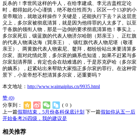
反杀的！李世民这样的牛人，在给李建成、李元吉盖棺定论
时，都得如此小心谨慎，绝不敢任性而为，区区一个13岁的小
皇帝顺治，就敢这样操作？关键是，还能执行下去？从这层意
义上，多尔衮被彻底清算，就是因为他得罪的人太多了。以至
于各旗的领衔人物，那是一边倒的要求彻底清算他！事实上，
多尔衮死后，镶蓝旗的代表人物济尔哈朗（郑亲王）、正红旗
的代表人物满达海（巽亲王） 、镶红旗代表人物尼堪（敬谨
亲王）、两黄旗代表人物索尼、鳌拜，都纷纷站出来要清算多
尔衮。面对此情此景，多尔衮的嫡系也知道，如果不赶紧与多
尔衮划清界限，肯定也会在劫难逃的，于是苏克萨哈（多尔衮
的嫡系），赶紧站出来帮助大家指正多尔衮的罪行。在这种背
景下，小皇帝想不想清算多尔衮，还重要吗？
本文地址：
http://www.waimaiplus.cn/9935.html
赞 (
0
)
分享到：
(
0
)
上一篇
假期结束，5月份各科保底计划
下一篇
假如你从五一后
开始备考26四级，我的建议是
相关推荐