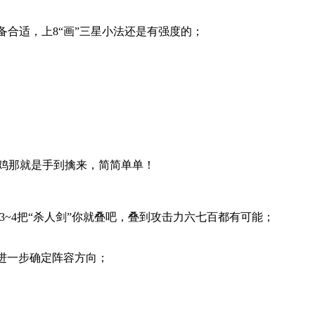
备合适，上8“画”三星小法还是有强度的；
吃鸡那就是手到擒来，简简单单！
~4把“杀人剑”你就叠吧，叠到攻击力六七百都有可能；
进一步确定阵容方向；