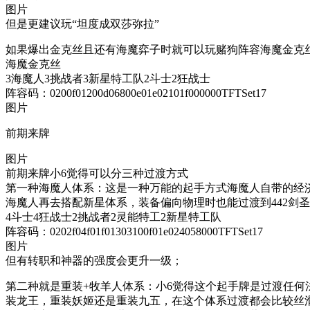
图片
但是更建议玩“坦度成双莎弥拉”
如果爆出金克丝且还有海魔弈子时就可以玩赌狗阵容海魔金克
海魔金克丝
3海魔人3挑战者3新星特工队2斗士2狂战士
阵容码：0200f01200d06800e01e02101f000000TFTSet17
图片
前期来牌
图片
前期来牌小6觉得可以分三种过渡方式
第一种海魔人体系：这是一种万能的起手方式海魔人自带的经
海魔人再去搭配新星体系，装备偏向物理时也能过渡到442剑圣体
4斗士4狂战士2挑战者2灵能特工2新星特工队
阵容码：0202f04f01f01303100f01e024058000TFTSet17
图片
但有转职和神器的强度会更升一级；
第二种就是重装+牧羊人体系：小6觉得这个起手牌是过渡任
装龙王，重装妖姬还是重装九五，在这个体系过渡都会比较丝