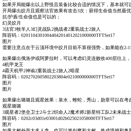
如果开局能爆出以上野怪且装备比较合适的情况下，基本就可
开局爆出皎月且观察法官效果有攻击3次：获得生命值当然最优毕
抗/护盾/生命值也是可以的；
幻灵皎月
3法官3牧羊人3幻灵战队2挑战者2重装战士2旅人
阵容码：02011043010044042014012021000000TFTSet17
图片
需要注意点在于云顶环境中皎月目前不算很强势，如果能在2-
如果爆出俄洛伊或阿萝拉时，可以考虑幻灵连败收400层往上，
4机甲龙王
4霸天机甲2神谕2重装战士2旅人2暗星
阵容码：0202702605802203804e021000000000TFTSet17
图片
图片
如果爆出璐璐且观星效果：泉水，蝰蛇，秀山，勋章可以在考
观星璐璐
3观星者2堡垒卫士2斗士2织命人2魔术师2新星特工队2未来战士
阵容码：0202c03d01e03001d02b025021058000TFTSet17
图片
如果大树外面太多人拿，也可以将剑魔和大树，换成塔姆和奥