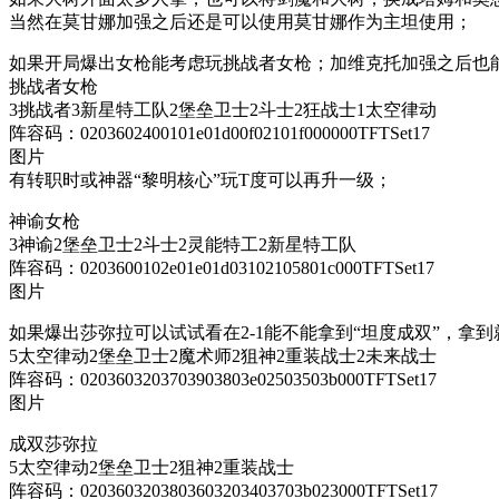
当然在莫甘娜加强之后还是可以使用莫甘娜作为主坦使用；
如果开局爆出女枪能考虑玩挑战者女枪；加维克托加强之后也
挑战者女枪
3挑战者3新星特工队2堡垒卫士2斗士2狂战士1太空律动
阵容码：0203602400101e01d00f02101f000000TFTSet17
图片
有转职时或神器“黎明核心”玩T度可以再升一级；
神谕女枪
3神谕2堡垒卫士2斗士2灵能特工2新星特工队
阵容码：0203600102e01e01d03102105801c000TFTSet17
图片
如果爆出莎弥拉可以试试看在2-1能不能拿到“坦度成双”，拿
5太空律动2堡垒卫士2魔术师2狙神2重装战士2未来战士
阵容码：0203603203703903803e02503503b000TFTSet17
图片
成双莎弥拉
5太空律动2堡垒卫士2狙神2重装战士
阵容码：0203603203803603203403703b023000TFTSet17