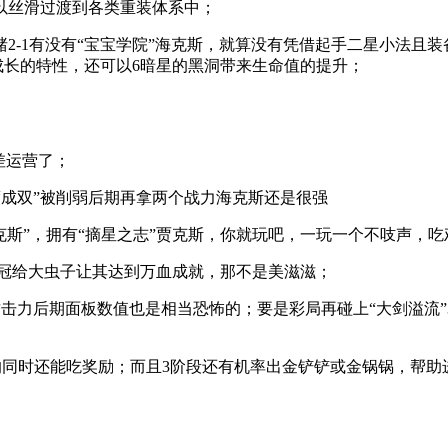
以丝滑过渡到各类重装体系中；
-1有没有“宝宝学院”海克斯，就算没有凭借起手二星小法且装
成长的特性，还可以6暗星的黑洞带来生命值的提升；
差运营了；
度成双”被削弱后期再拿两个战力海克斯还是很强
克斯”，拥有“摘星之志”贾克斯，你就玩吧，一玩一个不吱声，
王冠给大虫子让其达到万血成就，那不是美滋滋；
击力后期面板数值也是相当恐怖的；要是彩局再碰上“大剑溢流”3
的同时还能吃奖励；而且3阶段还有机率出金铲铲或金锅锅，帮助