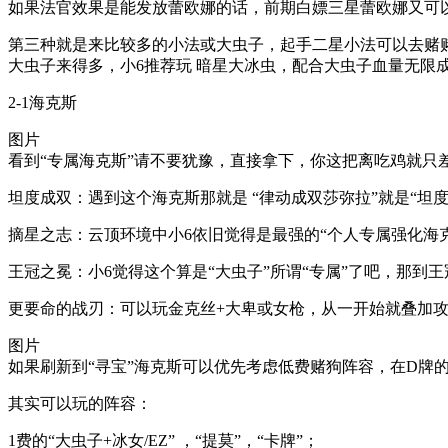
如果法官效果是能发放蕾欧娜的话，前期白嫖三星蕾欧娜又可
第三种就是来比较多的小法或大虫子，起手二星小法可以去赌赌2
大虫子来得多，小6推荐玩 暗星大冰虫，配合大虫子血量无限
2-1海克斯
图片
看到“专属海克斯”请不要犹豫，直接拿下，你这把离吃鸡就只
坦度成双：遇到这个海克斯那就是 “律动成双莎弥拉”就是“坦
摘星之志：云顶环境中小6依旧觉得是最强的“个人专属强化海
王冠之冕：小6觉得这个算是“大虫子”所谓“专属”了吧，那到
更要命的战刃：可以玩金克丝+大卑或女枪，从一开始就叠加攻
图片
如果刷新到“寻宝”海克斯可以优先考虑低费赌狗阵容，在D牌
其实可以玩的阵容：
1费的“大虫子+冰女/EZ” ，“提莫”，“卡牌”；