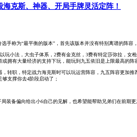
阶段海克斯、神器、开局手牌灵活定阵！
，高分选手称为“最平衡的版本”，首先该版本并没有特别离谱的阵
以玩小法，大虫子体系，2费有金克丝，3费有特定莎弥拉，女
胜或拥有大量经济的支持下玩，能玩到九五依旧是上限最高的阵
器，转职，特定战力海克斯时可以玩运营阵容，九五阵容更加推
足够支撑你去4阶段启动了；
及开局装备偏向给出小6自己的见解，也希望能帮助兄弟们在前期