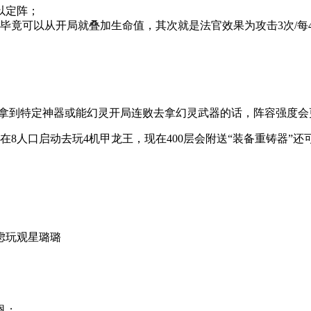
以定阵；
竟可以从开局就叠加生命值，其次就是法官效果为攻击3次/每4秒
1拿到特定神器或能幻灵开局连败去拿幻灵武器的话，阵容强度会
在8人口启动去玩4机甲龙王，现在400层会附送“装备重铸器”
虑玩观星璐璐
恩；