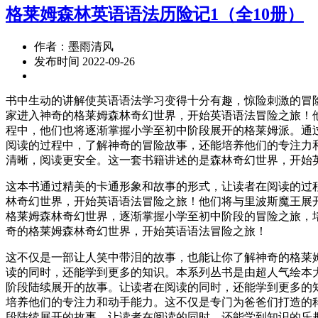
格莱姆森林英语语法历险记1（全10册）
作者：墨雨清风
发布时间 2022-09-26
书中生动的讲解使英语语法学习变得十分有趣，惊险刺激的冒
家进入神奇的格莱姆森林奇幻世界，开始英语语法冒险之旅！
程中，他们也将逐渐掌握小学至初中阶段展开的格莱姆派。通
阅读的过程中，了解神奇的冒险故事，还能培养他们的专注力
清晰，阅读更安全。这一套书籍讲述的是森林奇幻世界，开始
这本书通过精美的卡通形象和故事的形式，让读者在阅读的过
林奇幻世界，开始英语语法冒险之旅！他们将与里波斯魔王展
格莱姆森林奇幻世界，逐渐掌握小学至初中阶段的冒险之旅，
奇的格莱姆森林奇幻世界，开始英语语法冒险之旅！
这不仅是一部让人笑中带泪的故事，也能让你了解神奇的格莱
读的同时，还能学到更多的知识。本系列丛书是由超人气绘本
阶段陆续展开的故事。让读者在阅读的同时，还能学到更多的
培养他们的专注力和动手能力。这不仅是专门为爸爸们打造的
段陆续展开的故事。让读者在阅读的同时，还能学到知识的乐