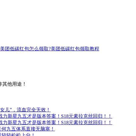
美团低碳红包怎么领取?美团低碳红包领取教程
作其他用途！
亲女儿”，流血完全无效！
战力新星九五才是版本答案！S18元素拉克丝回归！！
战力新星九五才是版本答案！S18元素拉克丝回归！！
，任何九五体系直接无脑塞！
以轻轻松松上分！