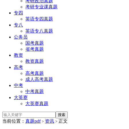
考研政治真题
考研专业课真题
专四
英语专四真题
专八
英语专八真题
公务员
国考真题
省考真题
教资
教资真题
高考
高考真题
成人高考真题
中考
中考真题
大英赛
大英赛真题
当前位置：
真题pdf
资讯
正文
>
>