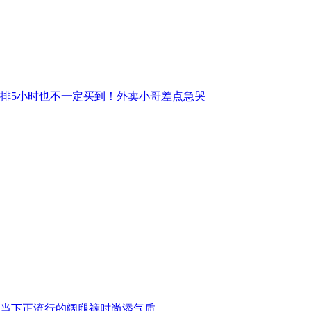
排5小时也不一定买到！外卖小哥差点急哭
当下正流行的阔腿裤时尚添气质