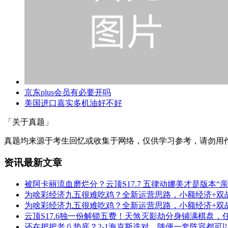
京东plus会员有必要开吗
美国进口嘉实多机油好不好
「关于真题」
真题均来源于考生回忆或收集于网络，仅供学习参考，请勿用
资讯最新文章
被阿卡丽流血磨烂分？云顶S17.7 五律动娜美才是版本“
为啥彩经济九五很难吃鸡？全新运营思路，小额经济+双
为啥彩经济九五很难吃鸡？全新运营思路，小额经济+双
云顶S17.6独一份解锁五费！天煞灭影劫分身铺满棋盘
还在把把老八垫底？2-1海克斯选对，随便一套阵容都可