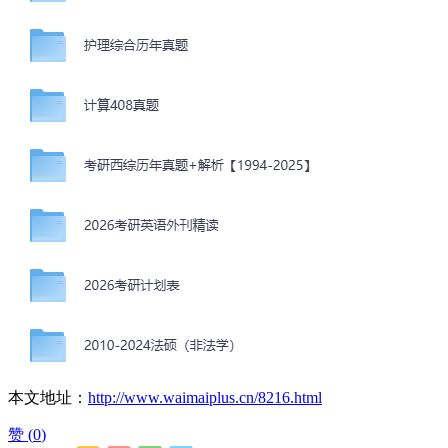
本文地址：
http://www.waimaiplus.cn/8216.html
赞 (
0
)