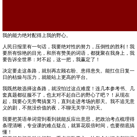
我的能力绝对配得上我的野心。
人民日报里有一句话，我要绝对性的努力，压倒性的胜利！我
要所有惊艳的目光，和所有赞美的词语，都拢聚在我身上，我
要告诉全世界：对不起，这一把，我赢定了！
决定要走这条路，就别再左顾右盼、患得患失。能扛住日复一
日的枯燥与压力，就能站上更高的平台。
我既然敢选择这条路，就没怕过这点难度！连几本参考书、几
套真题都征服不了，也太对不起自己的野心了吧？！从现在
起，我要心无旁骛搞复习，直到走进考场的那天。我不追无意
义的剧，不熬没价值的夜，不聊无关学习的天。
我要把英语单词背到看到就能反应出意思，把政治考点梳理得
条理清晰，专业课的难点疑点，就算花双倍时间，也要彻底搞
懂！