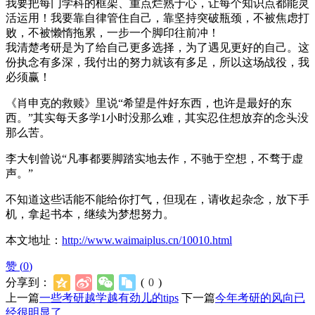
我要把每门学科的框架、重点烂熟于心，让每个知识点都能灵
活运用！我要靠自律管住自己，靠坚持突破瓶颈，不被焦虑打
败，不被懒惰拖累，一步一个脚印往前冲！
我清楚考研是为了给自己更多选择，为了遇见更好的自己。这
份执念有多深，我付出的努力就该有多足，所以这场战役，我
必须赢！
《肖申克的救赎》里说“希望是件好东西，也许是最好的东
西。”其实每天多学1小时没那么难，其实忍住想放弃的念头没
那么苦。
李大钊曾说“凡事都要脚踏实地去作，不驰于空想，不骛于虚
声。”
不知道这些话能不能给你打气，但现在，请收起杂念，放下手
机，拿起书本，继续为梦想努力。
本文地址：
http://www.waimaiplus.cn/10010.html
赞 (
0
)
分享到：
(
0
)
上一篇
一些考研越学越有劲儿的tips
下一篇
今年考研的风向已
经很明显了