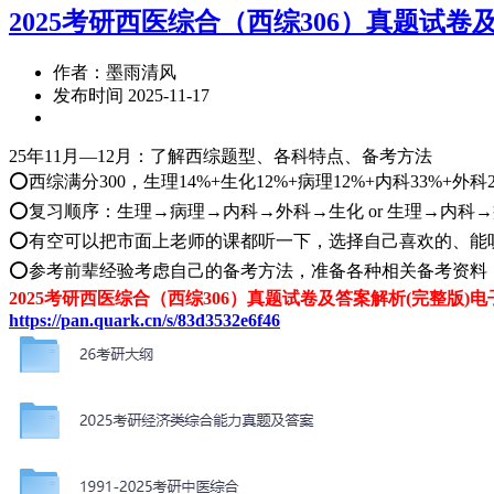
2025考研西医综合（西综306）真题试
作者：墨雨清风
发布时间 2025-11-17
25年11月—12月：了解西综题型、各科特点、备考方法
⭕️西综满分300，生理14%+生化12%+病理12%+内科33%+外科
⭕️复习顺序：生理→病理→内科→外科→生化 or 生理→内科
⭕️有空可以把市面上老师的课都听一下，选择自己喜欢的、能
⭕️参考前辈经验考虑自己的备考方法，准备各种相关备考资料
2025考研西医综合（西综306）真题试卷及答案解析(完整版)
https://pan.quark.cn/s/83d3532e6f46