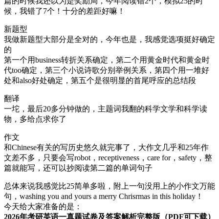
篇的时候我还以为是奖励局，今年阅读错2个，模拟25的时
候，我错了7个！十分的差距好嘛！
新题型
我做新题型大部分是全对的，今年也是，我感觉选项挺好确定
的
第一个用business转折关系确定，第二个用黄金时代和黄金时
代too确定，第三个小说诗歌分别举例关系，第四个用一堆好
处和also好处确定，第五个是很明显的首尾呼应的总结段
翻译
一坨，最后20多分钟做的，主题词我翻的科学文学和科学读
物，多给点求你了
作文
和Chinese有关的写历史悠久就完事了，大作文几乎和25年作
文差不多，只要会写robot，receptiveness，care for，safety，整
篇就能写，还可以抄阅读第二篇的单词句子
总体来说我感觉比25简单多啦，附上一句没用上的小作文万能
句，washing you and yours a merry Chrisrmas in this holiday！
今天给大家准备的是：
2026年考研英语一真题试卷及答案解析完整版（PDF可下载）