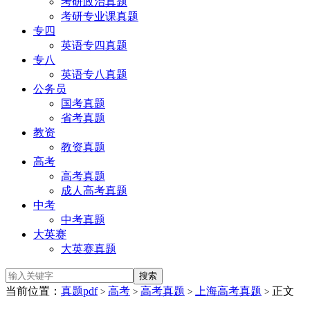
考研政治真题
考研专业课真题
专四
英语专四真题
专八
英语专八真题
公务员
国考真题
省考真题
教资
教资真题
高考
高考真题
成人高考真题
中考
中考真题
大英赛
大英赛真题
当前位置：
真题pdf
高考
高考真题
上海高考真题
正文
>
>
>
>