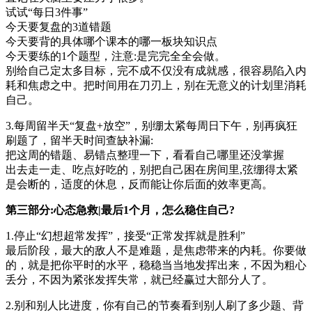
试试“每日3件事”
今天要复盘的3道错题
今天要背的具体哪个课本的哪一板块知识点
今天要练的1个题型，注意:是完完全全会做。
别给自己定太多目标，完不成不仅没有成就感，很容易陷入内
耗和焦虑之中。把时间用在刀刃上，别在无意义的计划里消耗
自己。
3.每周留半天“复盘+放空”，别绷太紧每周日下午，别再疯狂
刷题了，留半天时间查缺补漏:
把这周的错题、易错点整理一下，看看自己哪里还没掌握
出去走一走、吃点好吃的，别把自己困在房间里,弦绷得太紧
是会断的，适度的休息，反而能让你后面的效率更高。
第三部分:心态急救|最后1个月，怎么稳住自己?
1.停止“幻想超常发挥”，接受“正常发挥就是胜利”
最后阶段，最大的敌人不是难题，是焦虑带来的内耗。你要做
的，就是把你平时的水平，稳稳当当地发挥出来，不因为粗心
丢分，不因为紧张发挥失常，就已经赢过大部分人了。
2.别和别人比进度，你有自己的节奏看到别人刷了多少题、背