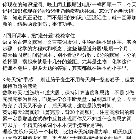
你现在的知识漏洞。晚上闭上眼睛过电影一样回顾一下，今天
记得知识点现在还能记得吗?继续查缺补漏。忘记了的明天继
续，知道真正记住，而不是旧的知识点还没记住，就一直添加
新的，结果两败俱伤，事倍功半。
2.回归课本，把“送分题”稳稳拿住
语文的古诗文默写、文言实词虚词，生物的课本黑体字、实验
步骤，化学的方程式和概念，这些都是送分题!最后一个月，
每天抽固定时间背课本，别小看这些分数，6分的默写、4分的
选择题，攒起来就是十几分的差距。尤其是生物、化学这种，
把课本翻烂，很多大题的答案，其实都藏在课本的小字里。
3.每天练“手感”，别让脑子变生不用每天刷一整套卷子，但要
保持做题的感觉
数学每天2道选填+1道大题，保持计算速度和思路，不是以做
完就完事为目的，而是要学会不断复盘，做到真正的会，今天
做完了明天又不会了，后天再做，这就是浪费时间。
英语每天2篇阅读+1篇完形，背20个高频词，注意高频词的积
累一定是那些在试卷中反复出现而你又不知道什么意思的词，
可以弄一个精美的单词小本本便于携带的那种。
理综/文综每天练一个模块，比如今天练物理力学、明天练历
史大题不用追求难度，重点是让大脑保持“做题的惯性”，别一