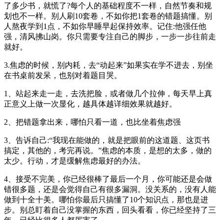
了多少书，就慌了?每个人的基础程度不一样，自然节奏和规
划也不一样。别人刷10套卷，不如你把1套卷的错题搞懂。别
人熬夜学到1点，不如你早睡早起保持效率。记住:他强任他
强，清风拂山岗。你只需要专注自己的脚步，一步一步往前走
就好。
3.焦虑的时候，别内耗，去“动起来”如果实在学不进去，别坐
在书桌前发呆，也别对着题目哭。
1、站起来走一走，去洗把脸，或者做几个拉伸，每天早上真
正意义上做一次显化，越具体越详细效果就越好。
2、把错题拿出来，哪怕只看一道，也比坐着焦虑强
3、告诉自己:“我现在能做的，就是把眼前的这道题、这页书
搞定，其他的，考完再说。”焦虑的本质，是想的太多，做的
太少。行动，才是缓解焦虑最好的办法。
4、接受不完美，你已经很棒了最后一个月，你可能还是会做
错很多题，还是会觉得自己有很多漏洞。没关系的，没有人能
做到十全十美。哪怕你最后只搞懂了10个知识点，那也是进
步。别总盯着自己没掌握的东西，回头看看，你已经坚持了三