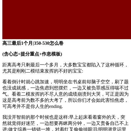
高三最后1个月|350-530怎么卷
(含心态+提分重点+作息模板)
距离高考只剩最后一个多月，大多数宝宝都陷入了这种循环，
尤其是刚刚二模结束发挥的不好的宝宝:
看着倒计时就心跳加速，明明坐在书桌前却脑子空空，刷了题
也没成就感，一边焦虑到想摆烂，一边又被负罪感压得喘不过
气。看着二模发挥的不尽人意的成绩崩溃到大哭，可正是因为
这是高考前为数不多的大考了，所以你们才会如此害怕焦虑，
可高考并不是你人生的ending.
我没开智前的那个时候也是这样:早上起床看着窗外的天，突
然就觉得好迷茫，一边想要再眯两分钟，一边又责备自己不上
进;做文综卷一错错一堆，对着红叉偷偷掉眼泪;明明潜意识里