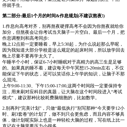
停就手生。
第二部分:最后1个月的时间&作息规划(不建议熬夜!)
1.作息向高考对齐，别再熬夜硬撑高考不会因为你熬夜就给你
加分，但熬夜会让你考试当天脑子一片空白。最后一个月，把
作息调整到和高考同步:
晚上12点前一定要睡着，早上5:30起，为什么说起那么早呢，
因为我知道大部分学校是这么规定的起床时间，所以放学回去
晚上尽量不要再学太久了。
午睡半个小时，保证6-7小时睡眠对于高精力的高三生是足够
的。如果真的睡不着，建议每天中午冥想15-20min左右，不仅
能保证下午的状态，还可以笑话你上午学的知识，让脑子不那
么混沌。
上午9:00-11:30、下午15:00-17:00,这两个时间段一定要保持专
注，用来刷对应科目的真题，让大脑在这个时间段进入“考试
模式”，建议那种比较耗费脑细胞的，比如数学。
2.别再列“完美计划”，只做“最低执行”别写那种“今天要学12小
时、刷3套卷”的计划了，做不到只会更焦虑，而且内容不够具
体，做计划呢实际上也是一种轻松大脑的过程，写在纸上比一
直记在大脑里要压力小很多。