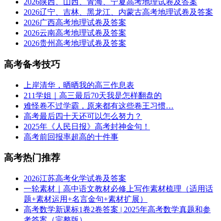
2026陕西、山西、青海、宁夏高考地理试卷及答案
2026辽宁、吉林、黑龙江、内蒙古高考地理试卷及答案
2026广西高考地理试卷及答案
2026云南高考地理试卷及答案
2026贵州高考地理试卷及答案
高考备考技巧
上岸清华，晒晒我的高三作息表
211学姐｜高三最后70天我是怎样翻盘的
难怪卷不过学霸，原来都有这些卷王习惯…
高考最后四十天还可以怎么努力？
2025年《人民日报》高考封神金句！
高考前回报率超高的十件事
高考热门推荐
2026江苏高考化学试卷及答案
一轮素材｜高中语文教材必修上写作素材梳理（适用话
题+素材运用+名言金句+素材扩展）
高考数学新课标1卷2卷答案 | 2025年高考数学真题和参
考答案（完整版）