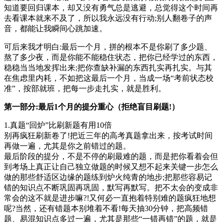
知道要回归课本，却又没有勇气总是逃避，总觉得这个时间再
去看课本就来不及了，所以我永远没有行动;别人翻卷子的声
音，都能让我瞬间心跳加速。
可后来我才明白:最后一个月，拼的根本不是你刷了多少题、
熬了多少夜，而是你能不能稳住状态，把你已经学过的东西，
稳稳当当地发挥出来;把你查缺补漏的东西扎实再扎实。与其
在焦虑里内耗，不如把这最后一个月，当成一场“考前状态校
准”，按部就班，把每一步走扎实，就是胜利。
第一部分:最后1个月的提分重心（拒绝盲目刷题!）
1.真题“回炉”比刷新题有用10倍
别再疯狂刷新卷了!把近三年的高考真题拿出来，按考试时间
再做一遍，尤其是你之前错过的题。
最后阶段的提分，不是不停的刷最难的题，而是把你看着会但
到考场上真正让自己独立做题的时候又想不起来关键一步怎么
做的那些舒适区边缘的题练到炉火纯青的地步;把那些容易记
错的知识点不断巩固再巩固，默写再默写。把不太会的变成非
常会的这不就是进步嘛?!又何必一直抱着特别难的题疯狂地想
呢?当然，还有错题本别堆着不看!每天抽30分钟，把高频错
题、易混知识点多过一遍，尤其是那些“一错再错”的题，就是