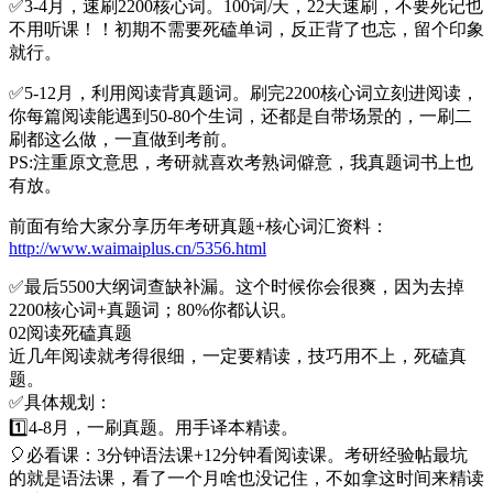
✅️3-4月，速刷2200核心词。100词/天，22天速刷，不要死记也
不用听课！！初期不需要死磕单词，反正背了也忘，留个印象
就行。
✅️5-12月，利用阅读背真题词。刷完2200核心词立刻进阅读，
你每篇阅读能遇到50-80个生词，还都是自带场景的，一刷二
刷都这么做，一直做到考前。
PS:注重原文意思，考研就喜欢考熟词僻意，我真题词书上也
有放。
前面有给大家分享历年考研真题+核心词汇资料：
http://www.waimaiplus.cn/5356.html
✅️最后5500大纲词查缺补漏。这个时候你会很爽，因为去掉
2200核心词+真题词；80%你都认识。
02阅读死磕真题
近几年阅读就考得很细，一定要精读，技巧用不上，死磕真
题。
✅具体规划：
1️⃣4-8月，一刷真题。用手译本精读。
🎈必看课：3分钟语法课+12分钟看阅读课。考研经验帖最坑
的就是语法课，看了一个月啥也没记住，不如拿这时间来精读