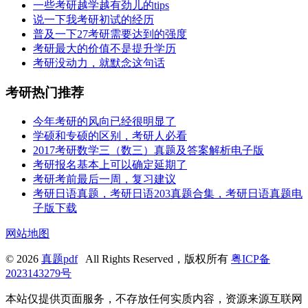
一些考研越学越有劲儿的tips
说一下我考研初试的经历
普及一下27考研需要达到的强度
考研最大的价值不是提升学历
考研没动力，就默念这句话
考研热门推荐
今年考研的风向已经很明显了
学硕和专硕的区别，考研人必看
2017考研数学三（数三）真题及答案解析电子版
考研报名基本上可以确定延期了
考研考前最后一周，复习建议
考研日语真题，考研日语203真题合集，考研日语真题电
子版下载
网站地图
© 2026
真题pdf
All Rights Reserved，版权所有
粤ICP备
2023143279号
本站仅提供页面服务，不存放任何实质内容，资源来源互联网