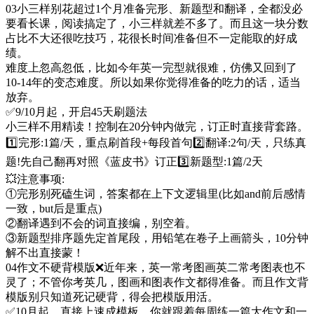
03小三样别花超过1个月准备完形、新题型和翻译，全都没必
要看长课，阅读搞定了，小三样就差不多了。而且这一块分数
占比不大还很吃技巧，花很长时间准备但不一定能取的好成
绩。
难度上忽高忽低，比如今年英一完型就很难，仿佛又回到了
10-14年的变态难度。所以如果你觉得准备的吃力的话，适当
放弃。
✅9/10月起，开启45天刷题法
小三样不用精读！控制在20分钟内做完，订正时直接背套路。
1️⃣完形:1篇/天，重点刷首段+每段首句2️⃣翻译:2句/天，只练真
题!先自己翻再对照《蓝皮书》订正3️⃣新题型:1篇/2天
💥注意事项:
①完形别死磕生词，答案都在上下文逻辑里(比如and前后感情
一致，but后是重点)
②翻译遇到不会的词直接编，别空着。
③新题型排序题先定首尾段，用铅笔在卷子上画箭头，10分钟
解不出直接蒙！
04作文不硬背模版❌️近年来，英一常考图画英二常考图表也不
灵了；不管你考英几，图画和图表作文都得准备。而且作文背
模版别只知道死记硬背，得会把模版用活。
✅10月起，直接上速成模板。你就跟着每周练一篇大作文和一