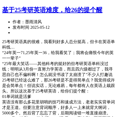
基于25考研英语难度，给26的提个醒
作者：墨雨清风
发布时间 2025-05-12
25考研英语真的很难，我看到好多人总分挺高，但卡在英语单
科线…
“24年英一71,25年英一36，给我看笑了；我将会痛恨今年的英
一一辈子”
“25年最大笑话——其他科考的挺好的但考研英语单科没过
线；明明从3月份一直努力学英语，而且四六级都过了，我寻
思自己也不偏科啊！怎么就没书读了太崩溃了”不少人打趣说
25考研已经这么难了，那26考研是不是得简单点？我觉得或许
是会简单点！但说实话，无论难易，每年都有人在英语上栽跟
头。所以这次基于25考研英语，给你们提个醒：
01单词就是活爹
英语没有那么多花里胡哨的技巧和速成方法，老老实实背单词
才是王道。但要注意背词顺序，好多人一上来就背大纲词，
5000多个。然后背了忘忘了背，后期阅读错一堆直接崩溃。