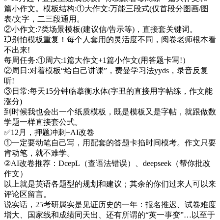
篇小作文。模板结构:①大作文:万能三段式(仅首段分图画/图
表/文字，二三段通用。
②小作文:7类场景模板(建议信/告示等)，直接套关键词。
💥别怕模板重复！每个人套用的灵活度不同，阅卷老师根本看
不出来!
每周任务:①周六:1篇大作文+1篇小作文(用答题卡写!）
②周日:对着模板“给自己讲课”，费曼学习法yyds，录音反复
听!
③日常:每天15分钟临摹衡水体(字丑的直接用字帖练，作文能
涨分)
到时候我也会出一个纸质模板，既是模板又是字帖，就跟做数
学题一样直接套公式。
✅12月，押题冲刺+AI改卷
①一定要动笔自己写，用配套的答题卡掐时间模考。作文只要
肯动笔，就不难学。
②AI改卷推荐：DcepL（查语法错误）、deepseek（帮你批改
作文）
以上就是英语各题型的规划和建议；其余的你们过来人可以来
评论区留言。
说实话，25考研属实是见证历史的一年：报名推迟、试卷难度
增大、国家线和成绩同天出、还有所谓的“英一事变”…以至于