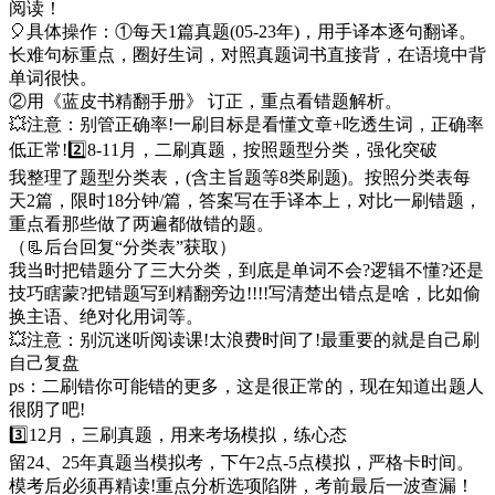
阅读！
🎈具体操作：①每天1篇真题(05-23年)，用手译本逐句翻译。
长难句标重点，圈好生词，对照真题词书直接背，在语境中背
单词很快。
②用《蓝皮书精翻手册》 订正，重点看错题解析。
💥注意：别管正确率!一刷目标是看懂文章+吃透生词，正确率
低正常!2️⃣8-11月，二刷真题，按照题型分类，强化突破
我整理了题型分类表，(含主旨题等8类刷题)。按照分类表每
天2篇，限时18分钟/篇，答案写在手译本上，对比一刷错题，
重点看那些做了两遍都做错的题。
（📃后台回复“分类表”获取）
我当时把错题分了三大分类，到底是单词不会?逻辑不懂?还是
技巧瞎蒙?把错题写到精翻旁边!!!!写清楚出错点是啥，比如偷
换主语、绝对化用词等。
💥注意：别沉迷听阅读课!太浪费时间了!最重要的就是自己刷
自己复盘
ps：二刷错你可能错的更多，这是很正常的，现在知道出题人
很阴了吧!
3️⃣12月，三刷真题，用来考场模拟，练心态
留24、25年真题当模拟考，下午2点-5点模拟，严格卡时间。
模考后必须再精读!重点分析选项陷阱，考前最后一波查漏！