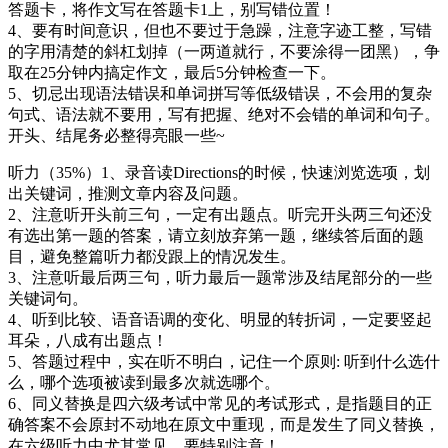
答题卡，将作文写在答题卡1上，别写错位置！
4、要有时间意识，但也不要过于急躁，注意字迹工整，写错
的字用清楚的斜杠划掉（一两道就行，不要涂得一团黑），争
取在25分钟内搞定作文，最后5分钟检查一下。
5、切忌出现语法错误和单词拼写等低级错误，不会用的复杂
句式、语法就不要用，写有把握、绝对不会错的单词和句子。
开头、结尾务必整得亮眼一些~
听力（35%）1、录音读Directions的时候，快速浏览选项，划
出关键词，推测文章内容及问题。
2、注意听开头前三句，一定有出题点。听完开头两三句还没
有选出第一题的答案，请立刻放弃第一题，继续答后面的题
目，避免整篇听力都没跟上的情况发生。
3、注意听最后两三句，听力最后一题常涉及结尾部分的一些
关键词句。
4、听到比较、语音语调的变化、明显的转折词，一定要竖起
耳朵，八成有出题点！
5、答题过程中，实在听不明白，记住一个原则: 听到什么选什
么，哪个选项被读到最多次就选哪个。
6、同义替换是四六级考试中常见的考试形式，是指题目的正
确答案不会原封不动地在原文中重现，而是发生了同义替换，
在六级听力中尤其常见。要特别注意！