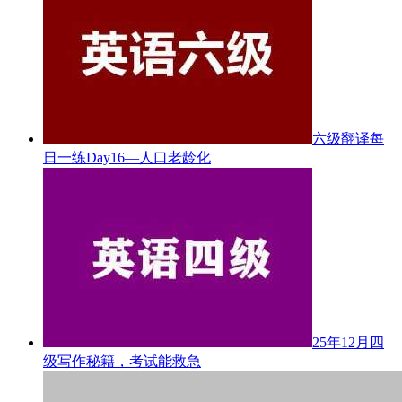
六级翻译每
日一练Day16—人口老龄化
25年12月四
级写作秘籍，考试能救急