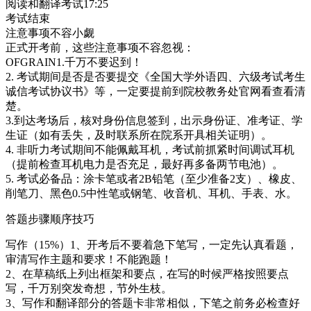
阅读和翻译考试17:25
考试结束
注意事项不容小觑
正式开考前，这些注意事项不容忽视：
OFGRAIN1.千万不要迟到！
2. 考试期间是否是否要提交《全国大学外语四、六级考试考生
诚信考试协议书》等，一定要提前到院校教务处官网看查看清
楚。
3.到达考场后，核对身份信息签到，出示身份证、准考证、学
生证（如有丢失，及时联系所在院系开具相关证明）。
4. 非听力考试期间不能佩戴耳机，考试前抓紧时间调试耳机
（提前检查耳机电力是否充足，最好再多备两节电池）。
5. 考试必备品：涂卡笔或者2B铅笔（至少准备2支）、橡皮、
削笔刀、黑色0.5中性笔或钢笔、收音机、耳机、手表、水。
答题步骤顺序技巧
写作（15%）1、开考后不要着急下笔写，一定先认真看题，
审清写作主题和要求！不能跑题！
2、在草稿纸上列出框架和要点，在写的时候严格按照要点
写，千万别突发奇想，节外生枝。
3、写作和翻译部分的答题卡非常相似，下笔之前务必检查好