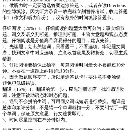
7、做听力时一定要边选答案边涂答题卡，或者在读Directions
的空隙填涂。因为听力录音一放完就立刻暂停考试，收走答题
卡1（作文和听力部分），没有额外的时间填涂答题卡。
仔细阅读（20%）1、仔细阅读的题型大致可分为：事实细节
题、词义及语义判断题、推理判断题、主旨大意题和观点态度
题。仔细阅读是分值高且容易得分的题目，建议先答。
2、先读题，划出关键词，只看题干，不看选项。牢记题文同
序，找到文章中对应选项。注意段首段尾及转折处，切忌主观
猜测。
3、仔细阅读要确保正确率，每篇阅读时间最长不要超过10分
钟。不要在一道题上纠结超过3分钟。
4、因为做题顺序变了，所以填涂答题卡时要注意不要涂错，
避免犯低级错误。
翻译（15%）1、翻译的第一步，应先理顺语序，找准谓语动
词，注意正被动语态和时态问题。
2、遇到不会拼的生词，可用同义词或短语进行替换。翻译是
总体印象评分制，不是错一个单词就扣一分，不要纠结于一两
个单词，保证原文意思、行文连贯即可。
3、时间尽量控制在25分钟以内。