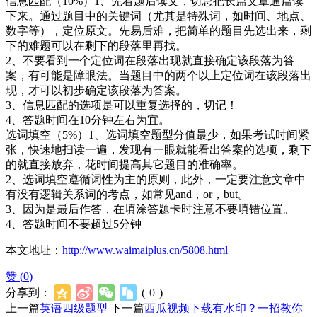
信息匹配（10%）1、先看题后读文，切忌把长篇文章通篇读
下来。通过题目中的关键词（尤其是特殊词，如时间、地点、
数字等），定位原文。先易后难，把简单的题目先选出来，剩
下的难题可以在剩下的段落里再找。
2、不要看到一个定位词在段落出现就直接确定该段落为答
案，有可能是障眼法。当题目中的两个以上定位词在该段落出
现，才可以初步确定该段落为答案。
3、信息匹配的选项是可以重复选择的，切记！
4、答题时间在10分钟左右为宜。
选词填空（5%）1、选词填空题型分值最少，如果考试时间紧
张，快速地扫读一遍，发现有一眼就能看出答案的选项，剩下
的就直接放弃，花时间提高其它题目的准确率。
2、选词填空遵循词性为主的原则，此外，一定要注意文章中
有没有逻辑关系词的考点，如常见and，or，but。
3、因为是最后作答，在填涂答题卡时注意不要填错位置。
4、答题时间不要超过5分钟
本文地址：
http://www.waimaiplus.cn/5808.html
赞 (
0
)
分享到：
(
0
)
上一篇
英语四级题型
下一篇
西瓜视频下载有水印？一招教你