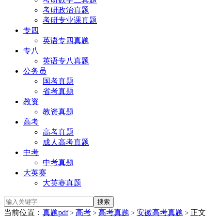
考研政治真题
考研专业课真题
专四
英语专四真题
专八
英语专八真题
公务员
国考真题
省考真题
教资
教资真题
高考
高考真题
成人高考真题
中考
中考真题
大英赛
大英赛真题
当前位置：
真题pdf
高考
高考真题
安徽高考真题
正文
>
>
>
>