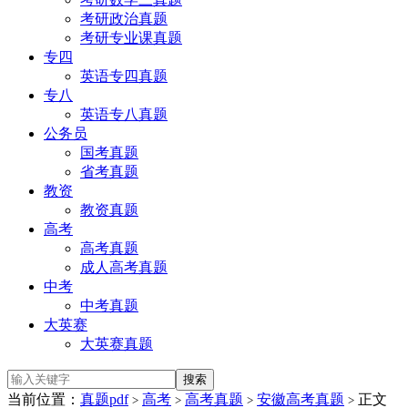
考研政治真题
考研专业课真题
专四
英语专四真题
专八
英语专八真题
公务员
国考真题
省考真题
教资
教资真题
高考
高考真题
成人高考真题
中考
中考真题
大英赛
大英赛真题
当前位置：
真题pdf
高考
高考真题
安徽高考真题
正文
>
>
>
>