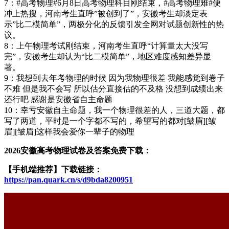
7：#高考物理#6月8日高考物理科目刚结束，#高考物理难#便
冲上热搜，河南考生直呼”被创到了”，安徽考生却淡定表
示”比二模简单”，两极分化的反馈引发全网对试题创新性的热
议。 ​
8：上午物理考试刚结束，河南考生直呼“计算量太大没写
完”，安徽考生却认为“比二模简单”，地区难度感知差异显
著。 ​
9：我想到去年考物理的时候 因为我物理很差 我能感觉到卷子
不难 但是我不会写 所以估分直接估的不及格 没想到成绩出来
还行吧 感谢是安徽省自主命题 ​
10：幸亏安徽自主命题，我一个物理很差的人，三道大题，都
写了两道，平时是一个字都不写的，希望写的都对[皱眉][皱
眉][皱眉]这样我会爱你一辈子的物理
2026安徽高考物理试卷及答案免费下载：
【手机端推荐】下载链接：
https://pan.quark.cn/s/d9bda8200951