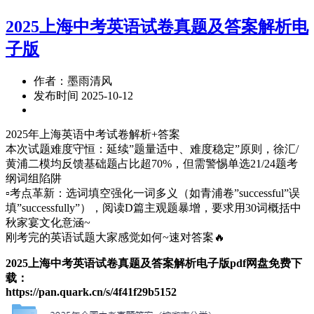
2025上海中考英语试卷真题及答案解析电
子版
作者：墨雨清风
发布时间 2025-10-12
2025年上海英语中考试卷解析+答案
本次试题难度守恒：延续”题量适中、难度稳定”原则，徐汇/
黄浦二模均反馈基础题占比超70%，但需警惕单选21/24题考
纲词组陷阱
▫考点革新：选词填空强化一词多义（如青浦卷”successful”误
填”successfully”），阅读D篇主观题暴增，要求用30词概括中
秋家宴文化意涵~
刚考完的英语试题大家感觉如何~速对答案🔥
2025上海中考英语试卷真题及答案解析电子版pdf网盘免费下
载：
https://pan.quark.cn/s/4f41f29b5152