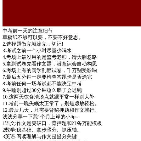
中考前一天的注意细节
草稿纸不够可以要，不要不好意思。
2.选择题做完就涂完，切记!
3.考试之前一个小时尽量少喝水
4.考场上最没用的是监考老师，请大胆忽略
5.拿到试卷先看作文题，潜意识会自动构思
6.考场上有的同学乱翻试卷，千万别受影响
7.最后五分钟一定要检查答题卡是否涂完
8.考前任何一场考试都不能决定中考
9.午睡别超过30分钟睡久脑子会迟钝
10.这两天饮食清淡点就跟平常一样别大补
11.考前一晚失眠太正常了，别焦虑放轻松。
12.最后几天，只需要背秘押题和作文就行。
浅浅分享一下我1个月上岸的小tips:
1语文:作文是突破口，背押题和准备万能模板
2数学:稳基础、拿步骤分、抓压轴。
3英语:阅读理解与作文是提分关键