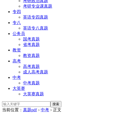
考研政治真题
考研专业课真题
专四
英语专四真题
专八
英语专八真题
公务员
国考真题
省考真题
教资
教资真题
高考
高考真题
成人高考真题
中考
中考真题
大英赛
大英赛真题
当前位置：
真题pdf
中考
正文
>
>