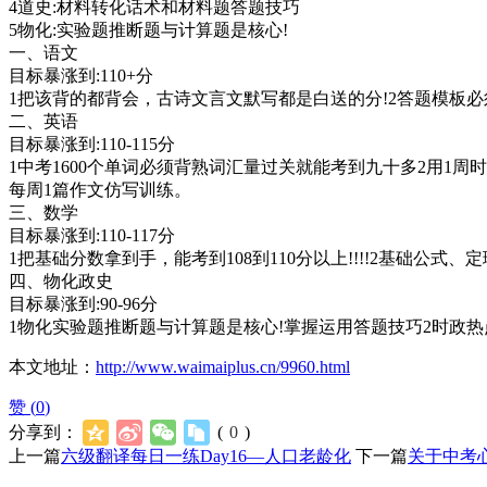
4道史:材料转化话术和材料题答题技巧
5物化:实验题推断题与计算题是核心!
一、语文
目标暴涨到:110+分
1把该背的都背会，古诗文言文默写都是白送的分!2答题模板
二、英语
目标暴涨到:110-115分
1中考1600个单词必须背熟词汇量过关就能考到九十多2用1
每周1篇作文仿写训练。
三、数学
目标暴涨到:110-117分
1把基础分数拿到手，能考到108到110分以上!!!!2基础公
四、物化政史
目标暴涨到:90-96分
1物化实验题推断题与计算题是核心!掌握运用答题技巧2时政
本文地址：
http://www.waimaiplus.cn/9960.html
赞 (
0
)
分享到：
(
0
)
上一篇
六级翻译每日一练Day16—人口老龄化
下一篇
关于中考