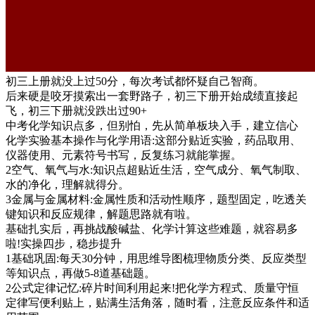
初三上册就没上过50分，每次考试都怀疑自己智商。
后来硬是咬牙摸索出一套野路子，初三下册开始成绩直接起
飞，初三下册就没跌出过90+
中考化学知识点多，但别怕，先从简单板块入手，建立信心
化学实验基本操作与化学用语:这部分贴近实验，药品取用、
仪器使用、元素符号书写，反复练习就能掌握。
2空气、氧气与水:知识点超贴近生活，空气成分、氧气制取、
水的净化，理解就得分。
3金属与金属材料:金属性质和活动性顺序，题型固定，吃透关
键知识和反应规律，解题思路就有啦。
基础扎实后，再挑战酸碱盐、化学计算这些难题，就容易多
啦!实操四步，稳步提升
1基础巩固:每天30分钟，用思维导图梳理物质分类、反应类型
等知识点，再做5-8道基础题。
2公式定律记忆:碎片时间利用起来!把化学方程式、质量守恒
定律写便利贴上，贴满生活角落，随时看，注意反应条件和适