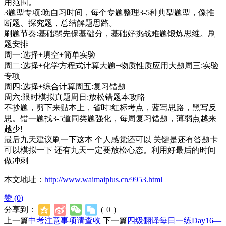
用范围。
3题型专项:晚自习时间，每个专题整理3-5种典型题型，像推
断题、探究题，总结解题思路。
刷题节奏:基础弱先保基础分，基础好挑战难题锻炼思维。刷
题安排
周一:选择+填空+简单实验
周二:选择+化学方程式计算大题+物质性质应用大题周三:实验
专项
周四:选择+综合计算周五:复习错题
周六:限时模拟真题周日:放松错题本攻略
不抄题，剪下来贴本上，省时!红标考点，蓝写思路，黑写反
思。错一题找3-5道同类题强化，每周复习错题，薄弱点越来
越少!
最后九天建议刷一下这本 个人感觉还可以 关键是还有答题卡
可以模拟一下 还有九天一定要放松心态。利用好最后的时间
做冲刺
本文地址：
http://www.waimaiplus.cn/9953.html
赞 (
0
)
分享到：
(
0
)
上一篇
中考注意事项请查收
下一篇
四级翻译每日一练Day16—