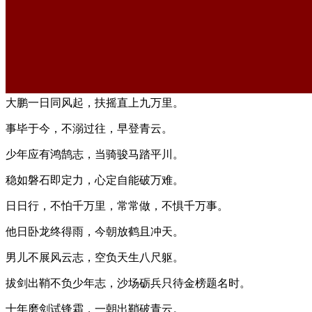
大鹏一日同风起，扶摇直上九万里。
事毕于今，不溺过往，早登青云。
少年应有鸿鹄志，当骑骏马踏平川。
稳如磐石即定力，心定自能破万难。
日日行，不怕千万里，常常做，不惧千万事。
他日卧龙终得雨，今朝放鹤且冲天。
男儿不展风云志，空负天生八尺躯。
拔剑出鞘不负少年志，沙场砺兵只待金榜题名时。
十年磨剑试锋霜，一朝出鞘破青云。