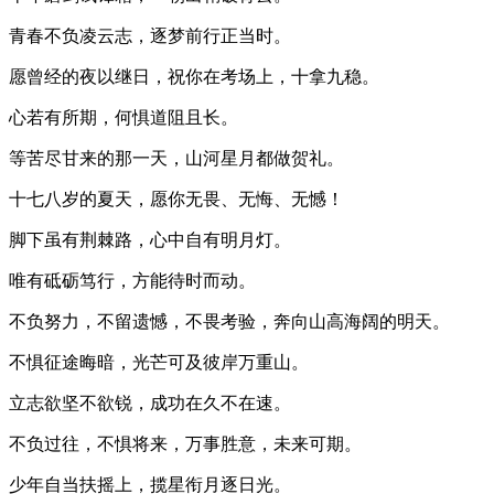
青春不负凌云志，逐梦前行正当时。
愿曾经的夜以继日，祝你在考场上，十拿九稳。
心若有所期，何惧道阻且长。
等苦尽甘来的那一天，山河星月都做贺礼。
十七八岁的夏天，愿你无畏、无悔、无憾！
脚下虽有荆棘路，心中自有明月灯。
唯有砥砺笃行，方能待时而动。
不负努力，不留遗憾，不畏考验，奔向山高海阔的明天。
不惧征途晦暗，光芒可及彼岸万重山。
立志欲坚不欲锐，成功在久不在速。
不负过往，不惧将来，万事胜意，未来可期。
少年自当扶摇上，揽星衔月逐日光。