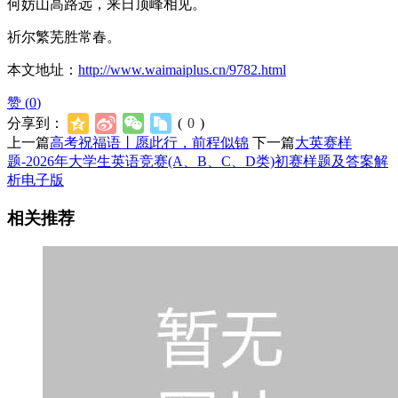
何妨山高路远，来日顶峰相见。
祈尔繁芜胜常春。
本文地址：
http://www.waimaiplus.cn/9782.html
赞 (
0
)
分享到：
(
0
)
上一篇
高考祝福语丨愿此行，前程似锦
下一篇
大英赛样
题-2026年大学生英语竞赛(A、B、C、D类)初赛样题及答案解
析电子版
相关推荐