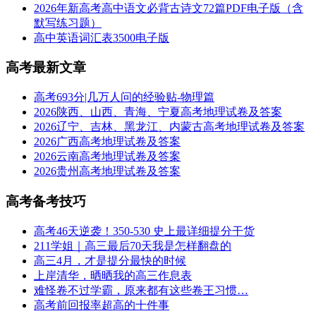
2026年新高考高中语文必背古诗文72篇PDF电子版（含
默写练习题）
高中英语词汇表3500电子版
高考最新文章
高考693分|几万人问的经验贴-物理篇
2026陕西、山西、青海、宁夏高考地理试卷及答案
2026辽宁、吉林、黑龙江、内蒙古高考地理试卷及答案
2026广西高考地理试卷及答案
2026云南高考地理试卷及答案
2026贵州高考地理试卷及答案
高考备考技巧
高考46天逆袭！350-530 史上最详细提分干货
211学姐｜高三最后70天我是怎样翻盘的
高三4月，才是提分最快的时候
上岸清华，晒晒我的高三作息表
难怪卷不过学霸，原来都有这些卷王习惯…
高考前回报率超高的十件事