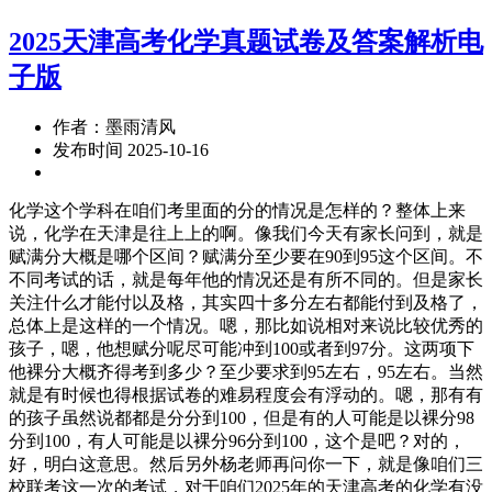
2025天津高考化学真题试卷及答案解析电
子版
作者：墨雨清风
发布时间 2025-10-16
化学这个学科在咱们考里面的分的情况是怎样的？整体上来
说，化学在天津是往上上的啊。像我们今天有家长问到，就是
赋满分大概是哪个区间？赋满分至少要在90到95这个区间。不
不同考试的话，就是每年他的情况还是有所不同的。但是家长
关注什么才能付以及格，其实四十多分左右都能付到及格了，
总体上是这样的一个情况。嗯，那比如说相对来说比较优秀的
孩子，嗯，他想赋分呢尽可能冲到100或者到97分。这两项下
他裸分大概齐得考到多少？至少要求到95左右，95左右。当然
就是有时候也得根据试卷的难易程度会有浮动的。嗯，那有有
的孩子虽然说都都是分分到100，但是有的人可能是以裸分98
分到100，有人可能是以裸分96分到100，这个是吧？对的，
好，明白这意思。然后另外杨老师再问你一下，就是像咱们三
校联考这一次的考试，对于咱们2025年的天津高考的化学有没