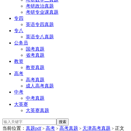
考研政治真题
考研专业课真题
专四
英语专四真题
专八
英语专八真题
公务员
国考真题
省考真题
教资
教资真题
高考
高考真题
成人高考真题
中考
中考真题
大英赛
大英赛真题
当前位置：
真题pdf
高考
高考真题
天津高考真题
正文
>
>
>
>