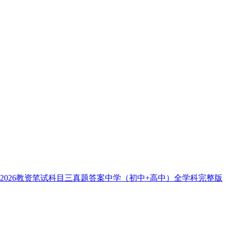
2026教资笔试科目三真题答案中学（初中+高中）全学科完整版