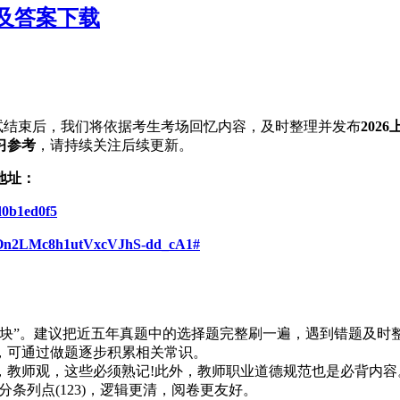
题及答案下载
试结束后，我们将依据考生考场回忆内容，及时整理并发布
202
习参考
，请持续关注后续更新。
地址：
6d0b1ed0f5
s/VOn2LMc8h1utVxcVJhS-dd_cA1#
板块”。建议把近五年真题中的选择题完整刷一遍，遇到错题及时
，可通过做题逐步积累相关常识。
生观，教师观，这些必须熟记!此外，教师职业道德规范也是必背
条列点(123)，逻辑更清，阅卷更友好。