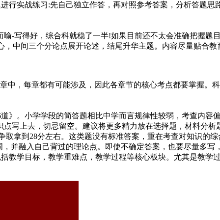
真题进行实战练习:先自己独立作答，再对照参考答案，分析答题
而喻-写得好，综合科就稳了一半!如果目前还不太会准确把握题
心，中间三个分论点展开论述，结尾升华主题。内容尽量贴合教育
6章中，每章都有可能涉及，因此各章节的核心考点都要掌握。
86道》。小学学段的简答题相比中学而言规律性较弱，考查内容
知识点写上去，切忌留空。建议将更多精力放在选择题，材料分析
标是争取拿到28分左右。这类题没有标准答案，重在考查对知识
键词，并融入自己背过的理论点。即使不确定答案，也要尽量多写
，包括教学目标，教学重难点，教学过程等核心板块。尤其是教学