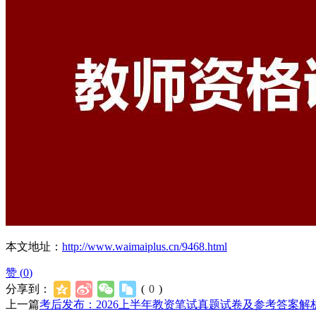
本文地址：
http://www.waimaiplus.cn/9468.html
赞 (
0
)
分享到：
(
0
)
上一篇
考后发布：2026上半年教资笔试真题试卷及参考答案解