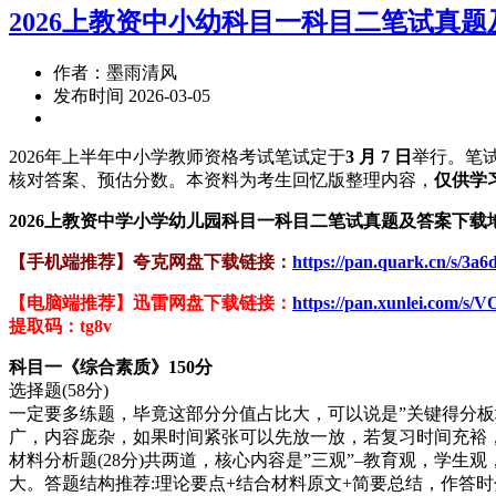
2026上教资中小幼科目一科目二笔试真
作者：墨雨清风
发布时间 2026-03-05
2026年上半年中小学教师资格考试笔试定于
3 月 7 日
举行。笔
核对答案、预估分数。本资料为考生回忆版整理内容，
仅供学
2026上教资中学小学幼儿园科目一科目二笔试真题及答案下载
【手机端推荐】夸克网盘下载链接：
https://pan.quark.cn/s/3a
【电脑端推荐】迅雷网盘下载链接：
https://pan.xunlei.com/
提取码：tg8v
科目一《综合素质》150分
选择题(58分)
一定要多练题，毕竟这部分分值占比大，可以说是”关键得分
广，内容庞杂，如果时间紧张可以先放一放，若复习时间充裕
材料分析题(28分)共两道，核心内容是”三观”–教育观，学
大。答题结构推荐:理论要点+结合材料原文+简要总结，作答时分