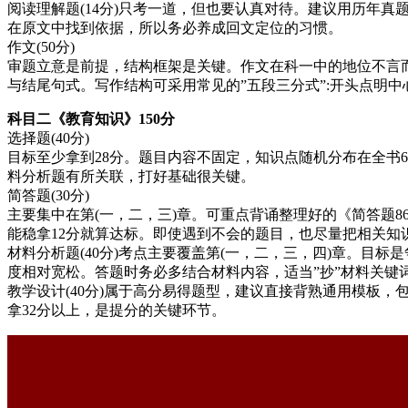
阅读理解题(14分)只考一道，但也要认真对待。建议用历年
在原文中找到依据，所以务必养成回文定位的习惯。
作文(50分)
审题立意是前提，结构框架是关键。作文在科一中的地位不言
与结尾句式。写作结构可采用常见的”五段三分式”:开头点明中
科目二《教育知识》150分
选择题(40分)
目标至少拿到28分。题目内容不固定，知识点随机分布在全书
料分析题有所关联，打好基础很关键。
简答题(30分)
主要集中在第(一，二，三)章。可重点背诵整理好的《简答题
能稳拿12分就算达标。即使遇到不会的题目，也尽量把相关
材料分析题(40分)考点主要覆盖第(一，二，三，四)章。目
度相对宽松。答题时务必多结合材料内容，适当”抄”材料关
教学设计(40分)属于高分易得题型，建议直接背熟通用模板
拿32分以上，是提分的关键环节。