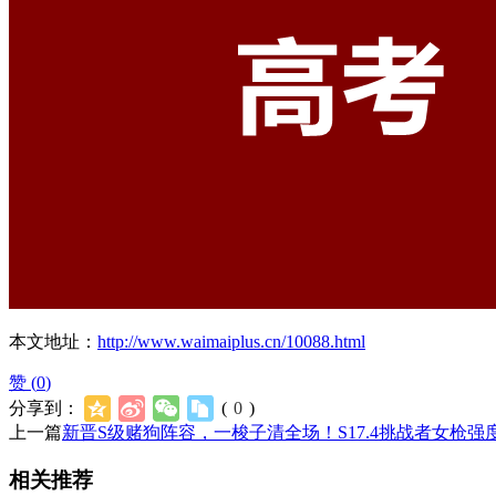
本文地址：
http://www.waimaiplus.cn/10088.html
赞 (
0
)
分享到：
(
0
)
上一篇
新晋S级赌狗阵容，一梭子清全场！S17.4挑战者女枪强
相关推荐