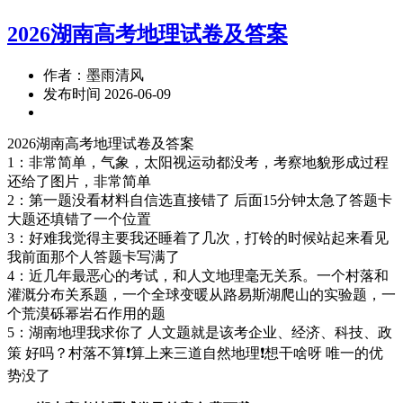
2026湖南高考地理试卷及答案
作者：墨雨清风
发布时间 2026-06-09
2026湖南高考地理试卷及答案
1：非常简单，气象，太阳视运动都没考，考察地貌形成过程
还给了图片，非常简单
2：第一题没看材料自信选直接错了 后面15分钟太急了答题卡
大题还填错了一个位置
3：好难我觉得主要我还睡着了几次，打铃的时候站起来看见
我前面那个人答题卡写满了
4：近几年最恶心的考试，和人文地理毫无关系。一个村落和
灌溉分布关系题，一个全球变暖从路易斯湖爬山的实验题，一
个荒漠砾幂岩石作用的题
5：湖南地理我求你了 人文题就是该考企业、经济、科技、政
策 好吗？村落不算❗️算上来三道自然地理❗️想干啥呀 唯一的优
势没了