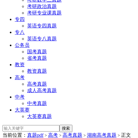
考研政治真题
考研专业课真题
专四
英语专四真题
专八
英语专八真题
公务员
国考真题
省考真题
教资
教资真题
高考
高考真题
成人高考真题
中考
中考真题
大英赛
大英赛真题
当前位置：
真题pdf
高考
高考真题
湖南高考真题
正文
>
>
>
>