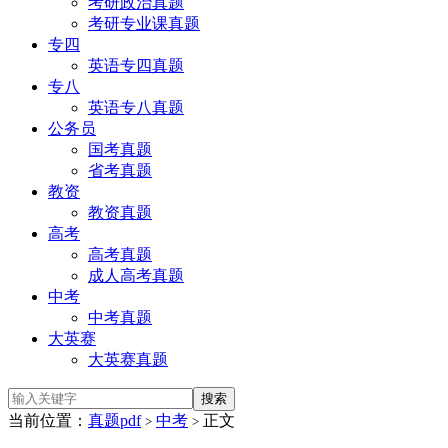
考研政治真题
考研专业课真题
专四
英语专四真题
专八
英语专八真题
公务员
国考真题
省考真题
教资
教资真题
高考
高考真题
成人高考真题
中考
中考真题
大英赛
大英赛真题
当前位置：
真题pdf
中考
正文
>
>