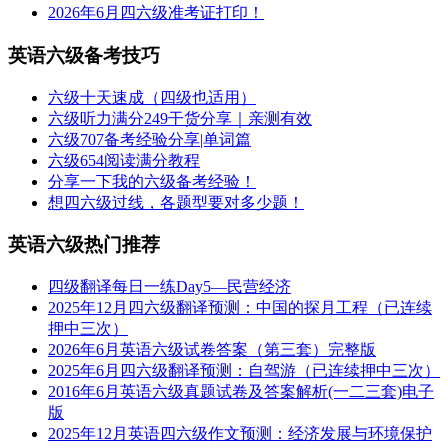
2026年6月四六级准考证打印！
英语六级备考技巧
六级十天速成（四级也适用）
六级听力满分249干货分享｜亲测有效
六级707备考经验分享|单词篇
六级654阅读满分教程
分享一下我的六级备考经验！
想四六级过线，各题型要对多少题！
英语六级热门推荐
四级翻译每日一练Day5—民营经济
2025年12月四六级翻译预测：中国的探月工程（已连续
押中三次）
2026年6月英语六级试卷答案（第三套）完整版
2025年6月四六级翻译预测：自驾游（已连续押中三次）
2016年6月英语六级真题试卷及答案解析(一二三套)电子
版
2025年12月英语四六级作文预测：经济发展与环境保护