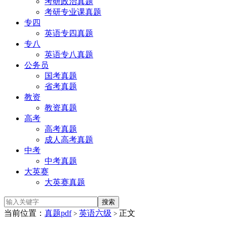
考研政治真题
考研专业课真题
专四
英语专四真题
专八
英语专八真题
公务员
国考真题
省考真题
教资
教资真题
高考
高考真题
成人高考真题
中考
中考真题
大英赛
大英赛真题
当前位置：
真题pdf
英语六级
正文
>
>