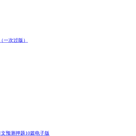
级（一次过版）
级作文预测押题10篇电子版