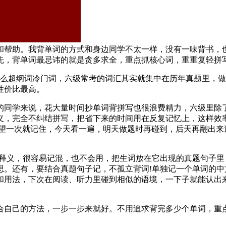
和帮助。我背单词的方式和身边同学不太一样，没有一味背书，
先，背单词最忌讳的就是贪多求全，重点抓核心词，重重复轻拼
什么超纲词冷门词，六级常考的词汇其实就集中在历年真题里，
性价比最高。
的同学来说，花大量时间抄单词背拼写也很浪费精力，六级里除
义，完全不纠结拼写，把省下来的时间用在反复记忆上，这样效
指望一次就记住，今天看一遍，明天做题时再碰到，后天再翻出来
。
文释义，很容易记混，也不会用，把生词放在它出现的真题句子
思。还有，要结合真题句子记，不孤立背词!单独记一个单词的
和用法，下次在阅读、听力里碰到相似的语境，一下子就能认出
合自己的方法，一步一步来就好。不用追求背完多少个单词，重