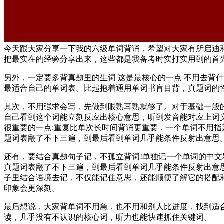
今天跟大家分享一下我的六级单词背诵，希望对大家有所启迪
把最实在的经验分享出来，这些都是我备考时实打实用到的首
另外，一定要多背真题里的生词 这是最核心的一点 不用去背
最适合自己的单词表。比起抱着通用单词书盲目背，真题词的
其次，不用强求会写，先做到眼熟耳熟就够了。对于基础一般
自己看到这个词能立刻反应出核心意思，听到发音能对应上词
很重要的一点:重复比单次长时间背诵更重要，一个单词不用
题词表翻了不下三遍，到最后看到单词几乎能条件反射出意思
还有，要结合真题句子记，不孤立背词!单独记一个单词的中
真题词表翻了不下三遍，到最后看到单词几乎能条件反射出意
子里结合语境去记，不仅能记住意思，还能顺便了解它的搭配
印象会更深刻。
最后想说，大家背单词不用急，也不用和别人比进度，找到适
读，几乎没有不认识的核心词，听力也能快速抓住关键词。