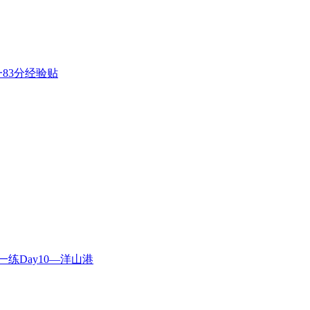
83分经验贴
练Day10—洋山港