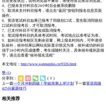
点击更改状态，说明浏览器不兼容，请便用首页推荐浏览器。
4、已报未支付科目在24小时后会被系统删除
5、取消未支付科目报考，请点击“返回”按钮到报名信息页面
操作。
6、英语笔试科目如果已报考了同级别口试，需先取消同级别
口试科目报考后，才可取消报考。
7、已支付科目不可更改或取消报考。
8、笔试报考科目的具体考试时间、考试地点以准考证为准。
9、如科目报考校区无剩余容量，网上报名时间内，可申请排
队候补，候补结果以网站实际显示情况为准，候补成功的科目
须于24小时内完成缴费，考生须随时关注，具体候补规则及细
节，请点击查看“候补报名流程”
本文地址：
http://www.waimaiplus.cn/9326.html
赞 (
1
)
分享到：
(
0
)
上一篇
一个月冲刺四级！学姐亲测上岸计划
下一篇
英语四级
425分蒙题技巧
相关推荐