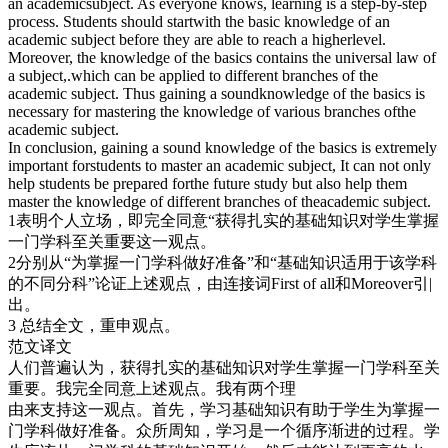
an academicsubject. As everyone knows, learning is a step-by-step
process. Students should startwith the basic knowledge of an
academic subject before they are able to reach a higherlevel.
Moreover, the knowledge of the basics contains the universal law of
a subject,.which can be applied to different branches of the
academic subject. Thus gaining a soundknowledge of the basics is
necessary for mastering the knowledge of various branches ofthe
academic subject.
In conclusion, gaining a sound knowledge of the basics is extremely
important forstudents to master an academic subject, It can not only
help students be prepared forthe future study but also help them
master the knowledge of different branches of theacademic subject.
1表明个人立场，即完全同意“获得扎实的基础知识对学生掌握
一门学科至关重要这一观点。
2分别从“为掌握一门学科做好准备”和“基础知识适用于该学科
的不同分科”论证上述观点，由连接词First of all和Moreover引|
出。
3 总结全文，重申观点。
范文译文
人们普遍认为，获得扎实的基础知识对学生掌握一门学科至关
重要。我完全同意上述观点。我有两个理
由来支持这一观点。首先，学习基础知识有助于学生为掌握一
门学科做好准备。众所周知，学习是一个循序渐进的过程。学