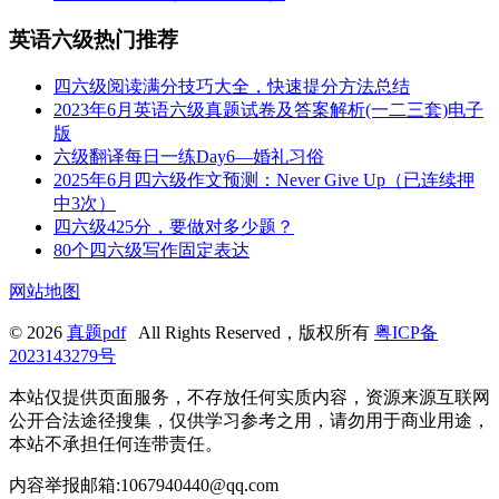
英语六级热门推荐
四六级阅读满分技巧大全，快速提分方法总结
2023年6月英语六级真题试卷及答案解析(一二三套)电子
版
六级翻译每日一练Day6—婚礼习俗
2025年6月四六级作文预测：Never Give Up（已连续押
中3次）
四六级425分，要做对多少题？
80个四六级写作固定表达
网站地图
© 2026
真题pdf
All Rights Reserved，版权所有
粤ICP备
2023143279号
本站仅提供页面服务，不存放任何实质内容，资源来源互联网
公开合法途径搜集，仅供学习参考之用，请勿用于商业用途，
本站不承担任何连带责任。
内容举报邮箱:1067940440@qq.com