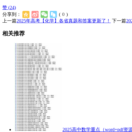
赞 (
24
)
分享到：
(
0
)
上一篇
2025年高考【化学】各省真题和答案更新了！
下一篇
2
相关推荐
2025高中数学重点（word+pdf资