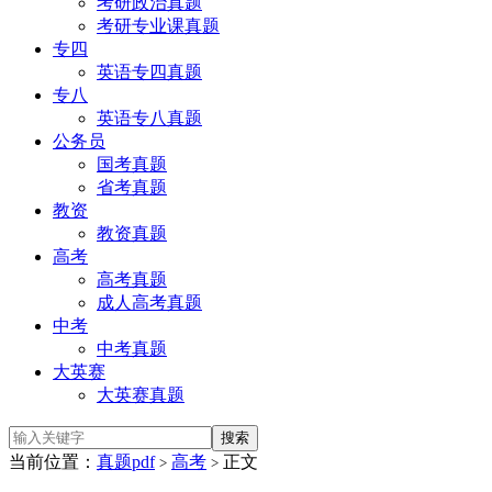
考研政治真题
考研专业课真题
专四
英语专四真题
专八
英语专八真题
公务员
国考真题
省考真题
教资
教资真题
高考
高考真题
成人高考真题
中考
中考真题
大英赛
大英赛真题
当前位置：
真题pdf
高考
正文
>
>