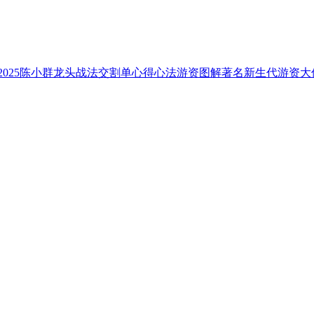
2025陈小群龙头战法交割单心得心法游资图解著名新生代游资